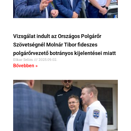
Vizsgálat indult az Országos Polgárőr
Szövetségnél Molnár Tibor fideszes
polgárőrvezető botrányos kijelentései miatt
Etkar Selim
2025.09.02.
Bővebben »