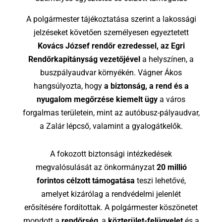
A polgármester tájékoztatása szerint a lakossági
jelzéseket követően személyesen egyeztetett
Kovács József rendőr ezredessel, az Egri
Rendőrkapitányság vezetőjével
a helyszínen, a
buszpályaudvar környékén. Vágner Ákos
hangsúlyozta, hogy
a biztonság, a rend és a
nyugalom megőrzése kiemelt ügy
a város
forgalmas területein, mint az autóbusz-pályaudvar,
a Zalár lépcső, valamint a gyalogátkelők.
A fokozott biztonsági intézkedések
megvalósulását az önkormányzat
20
millió
forintos célzott támogatása
teszi lehetővé,
amelyet kizárólag a rendvédelmi jelenlét
erősítésére fordítottak. A polgármester köszönetet
mondott a
rendőrség
, a
közterület-felügyelet
és a