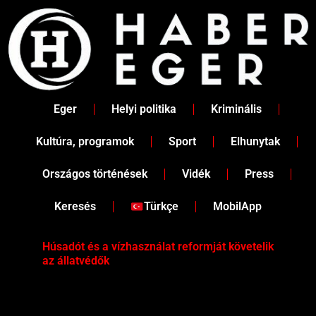
Skip
to
content
Eger
Helyi politika
Kriminális
Kultúra, programok
Sport
Elhunytak
Országos történések
Vidék
Press
Keresés
Türkçe
MobilApp
Húsadót és a vízhasználat reformját követelik
Két
az állatvédők
Köz
iga