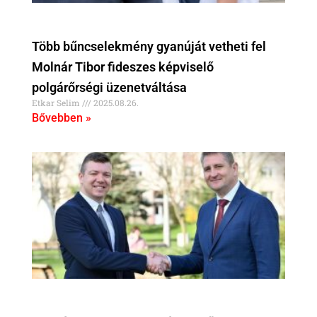
Több bűncselekmény gyanúját vetheti fel
Molnár Tibor fideszes képviselő
polgárőrségi üzenetváltása
Etkar Selim
2025.08.26.
Bővebben »