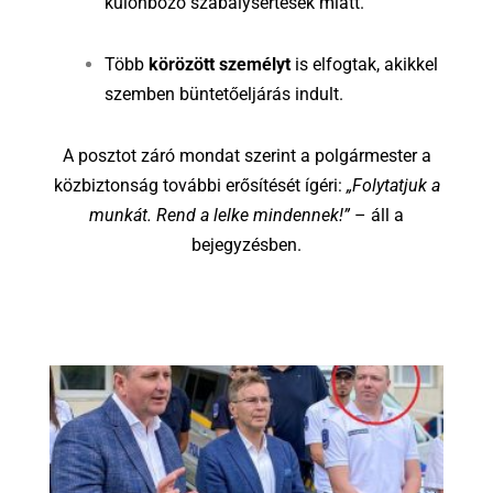
különböző szabálysértések miatt.
Több
körözött személyt
is elfogtak, akikkel
szemben büntetőeljárás indult.
A posztot záró mondat szerint a polgármester a
közbiztonság további erősítését ígéri:
„Folytatjuk a
munkát. Rend a lelke mindennek!”
– áll a
bejegyzésben.