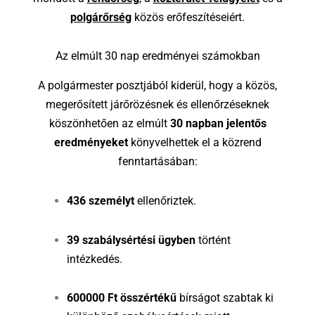
polgárőrség
közös erőfeszítéseiért.
Az elmúlt
30
nap eredményei számokban
A polgármester posztjából kiderül, hogy a közös,
megerősített járőrözésnek és ellenőrzéseknek
köszönhetően az elmúlt
30
napban jelentős
eredményeket
könyvelhettek el a közrend
fenntartásában:
436
személyt
ellenőriztek.
39
szabálysértési ügyben
történt
intézkedés.
600
000
Ft összértékű
bírságot szabtak ki