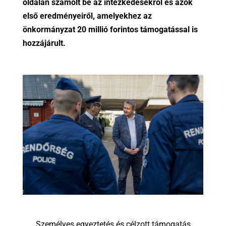
oldalán számolt be az intézkedésekről és azok
első eredményeiről, amelyekhez az
önkormányzat 20 millió forintos támogatással is
hozzájárult.
Személyes egyeztetés és célzott támogatás