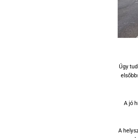
Úgy tud
elsőbb
A jó 
A helysz