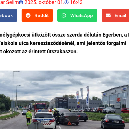
kar Selim
2025. október 01.
16:43
ebook
Reddit
WhatsApp
Email
mélygépkocsi ütközött össze szerda délután Egerben, a
Faiskola utca kereszteződésénél, ami jelentős forgalmi
t okozott az érintett útszakaszon.