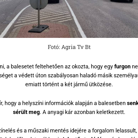
Fotó: Agria Tv Bt
ni, a balesetet feltehetően az okozta, hogy egy
furgon
ne
séget a védett úton szabályosan haladó másik személya
emiatt történt a két jármű ütközése.
hír, hogy a helyszíni információk alapján a balesetben
sen
sérült meg
. A anyagi kár azonban keletkezett.
ínelés és a műszaki mentés idejére a forgalom lelassult,