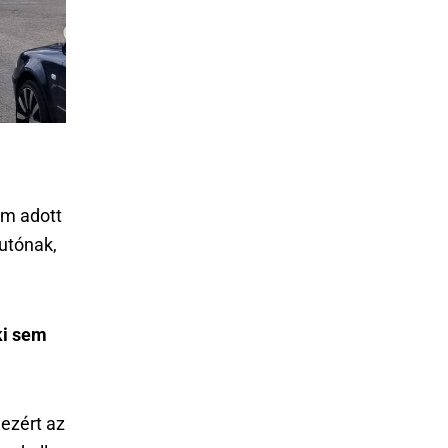
m adott
utónak,
ki sem
 ezért az