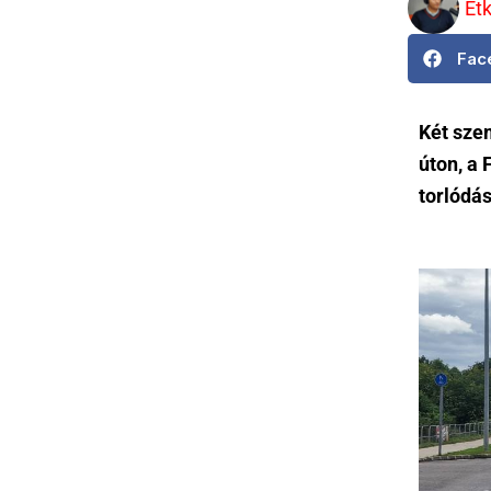
Et
Fac
Két sze
úton, a 
torlódás