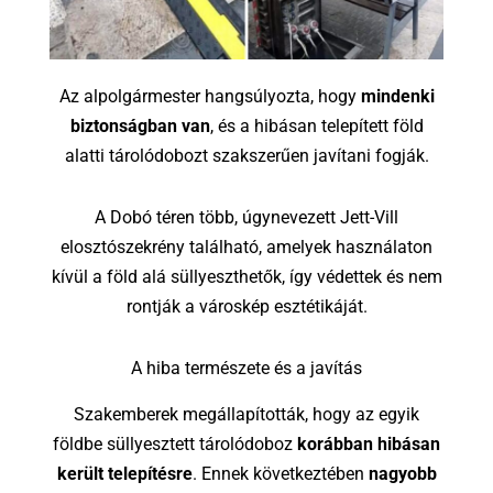
Az alpolgármester hangsúlyozta, hogy
mindenki
biztonságban van
, és a hibásan telepített föld
alatti tárolódobozt szakszerűen javítani fogják.
A Dobó téren több, úgynevezett Jett-Vill
elosztószekrény található, amelyek használaton
kívül a föld alá süllyeszthetők, így védettek és nem
rontják a városkép esztétikáját.
A hiba természete és a javítás
Szakemberek megállapították, hogy az egyik
földbe süllyesztett tárolódoboz
korábban hibásan
került telepítésre
. Ennek következtében
nagyobb