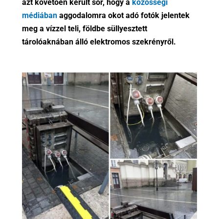
azt követően került sor, hogy a
közösségi
médiában
aggodalomra okot adó fotók jelentek
meg a vízzel teli, földbe süllyesztett
tárolóaknában álló elektromos szekrényről.