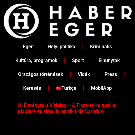
Skip
to
content
Eger
Helyi politika
Kriminális
Kultúra, programok
Sport
Elhunytak
Országos történések
Vidék
Press
Keresés
Türkçe
MobilApp
II. Élményfalu Vízipiac – A Tisza-tó kulturális
Tév
piactere és slow living piknikje Sarudon
víz
Tel