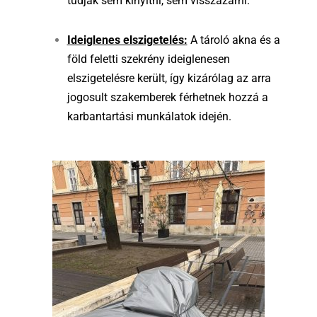
tudják sem kinyitni, sem visszazárni.
Ideiglenes elszigetelés:
A tároló akna és a
föld feletti szekrény ideiglenesen
elszigetelésre került, így kizárólag az arra
jogosult szakemberek férhetnek hozzá a
karbantartási munkálatok idején.