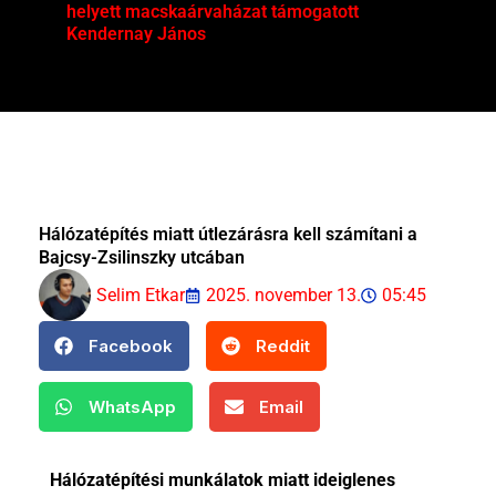
helyett macskaárvaházat támogatott
Mag
Kendernay János
Hálózatépítés miatt útlezárásra kell számítani a
Bajcsy-Zsilinszky utcában
Selim Etkar
2025. november 13.
05:45
Facebook
Reddit
WhatsApp
Email
Hálózatépítési munkálatok miatt ideiglenes