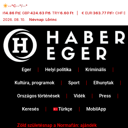
Skip
--°C
--°/--°
to
:
314.86 Ft
£ GBP:
424.63 Ft
₺ TRY:
6.60 Ft
|
€ EUR:
363.77 Ft
Fr CHF:
38
content
2026. 08. 10.
Névnap: Lőrinc
Eger
Helyi politika
Kriminális
Kultúra, programok
Sport
Elhunytak
Országos történések
Vidék
Press
Keresés
Türkçe
MobilApp
Zöld születésnap a Normafán: ajándék
Dr.