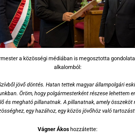
rmester a közösségi médiában is megosztotta gondolatait
alkalomból:
Szívből jövő döntés. Hatan tettek magyar állampolgári esk
unkban. Öröm, hogy polgármesterként részese lehettem e
lő és megható pillanatnak. A pillanatnak, amely összeköt 
zösséghez, egy hazához, egy közös jövőhöz való tartozást j
Vágner Ákos
hozzátette: