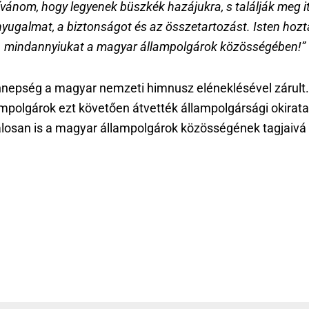
ívánom, hogy legyenek büszkék hazájukra, s találják meg it
nyugalmat, a biztonságot és az összetartozást. Isten hozt
mindannyiukat a magyar állampolgárok közösségében!”
nepség a magyar nemzeti himnusz eléneklésével zárult.
mpolgárok ezt követően átvették állampolgársági okirata
alosan is a magyar állampolgárok közösségének tagjaivá 