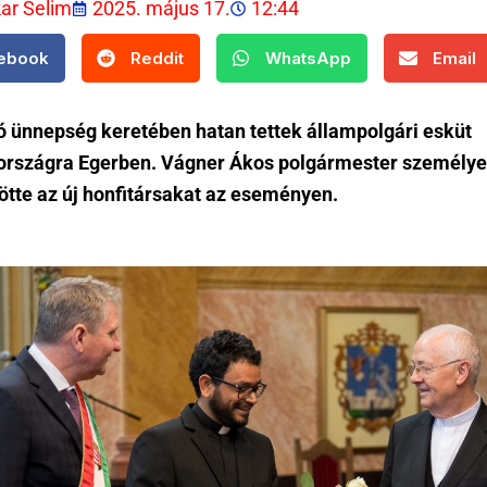
kar Selim
2025. május 17.
12:44
ebook
Reddit
WhatsApp
Email
 ünnepség keretében hatan tettek állampolgári esküt
rszágra Egerben. Vágner Ákos polgármester személy
ötte az új honfitársakat az eseményen.