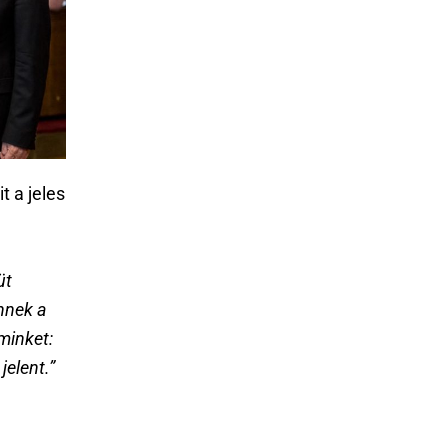
 a jeles
üt
nnek a
minket:
elent.”