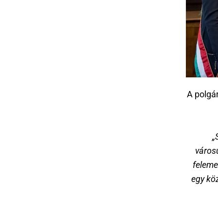
A polgá
„
város
feleme
egy kö