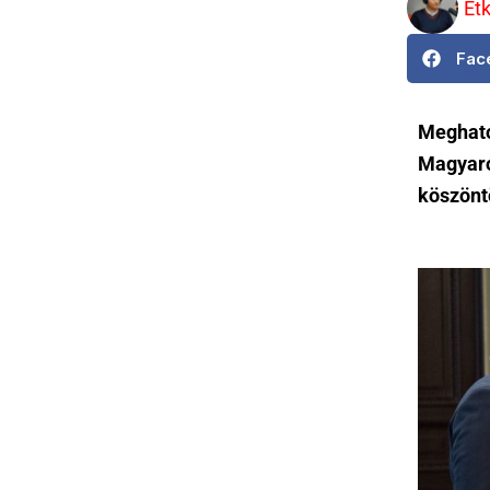
Et
Fac
Megható
Magyaro
köszönt