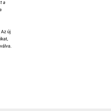
t a
a
 Az új
ikat,
válva.