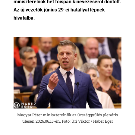
miniszterelnök hét főispán kinevezéséről döntött.
Az új vezetők június 29-ei hatállyal lépnek
hivatalba.
Magyar Péter miniszterelnök az Országgyűlés plenáris
ülésén 2026.06.15-én. Fotó: Úri Viktor / Haber Eger