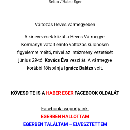
Selim / Haber Eger
Változás Heves vármegyében
A kinevezések közül a Heves Vármegyei
Kormányhivatalt érintő változás különösen
figyelemre méltó, mivel az intézmény vezetését
június 29-től
Kovács Éva
veszi át. A vármegye
korábbi főispánja
Ignácz Balázs
volt.
KÖVESD TE IS A
HABER EGER
FACEBOOK OLDALÁT
Facebook csoportjaink:
EGERBEN HALLOTTAM
EGERBEN TALÁLTAM – ELVESZTETTEM