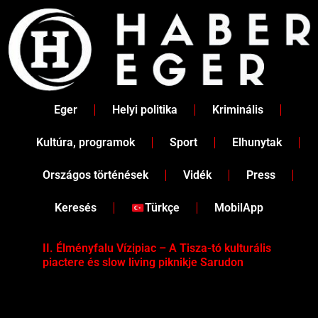
Skip
to
content
Eger
Helyi politika
Kriminális
Kultúra, programok
Sport
Elhunytak
Országos történések
Vidék
Press
Keresés
Türkçe
MobilApp
II. Élményfalu Vízipiac – A Tisza-tó kulturális
Tév
piactere és slow living piknikje Sarudon
víz
Tel