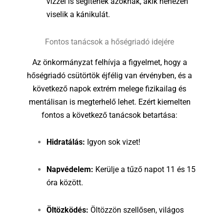
vízzel is segítenek azoknak, akik nehezen
viselik a kánikulát.
Fontos tanácsok a hőségriadó idejére
Az önkormányzat felhívja a figyelmet, hogy a
hőségriadó csütörtök éjfélig van érvényben, és a
következő napok extrém melege fizikailag és
mentálisan is megterhelő lehet. Ezért kiemelten
fontos a következő tanácsok betartása:
Hidratálás:
Igyon sok vizet!
Napvédelem:
Kerülje a tűző napot 11 és 15
óra között.
Öltözködés:
Öltözzön szellősen, világos