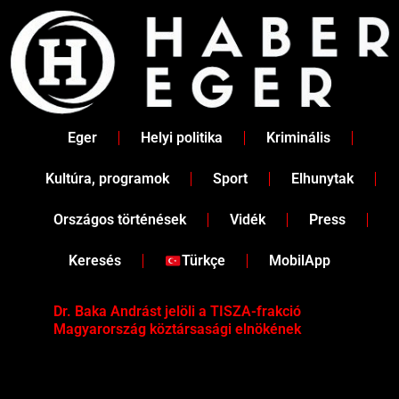
Skip
to
content
Eger
Helyi politika
Kriminális
Kultúra, programok
Sport
Elhunytak
Országos történések
Vidék
Press
Keresés
Türkçe
MobilApp
Dr. Baka Andrást jelöli a TISZA-frakció
„Ha
Magyarország köztársasági elnökének
Mar