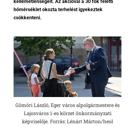
kellemetlenségeit. Az akcióval a 30 fok feletti
hőmérséklet okozta terhelést igyekeztek
csökkenteni.
Gömöri László, Eger város alpolgármestere és
Lajosváros 1-es körzet önkormányzati
képviselője. Forrás: Lénárt Márton/heol