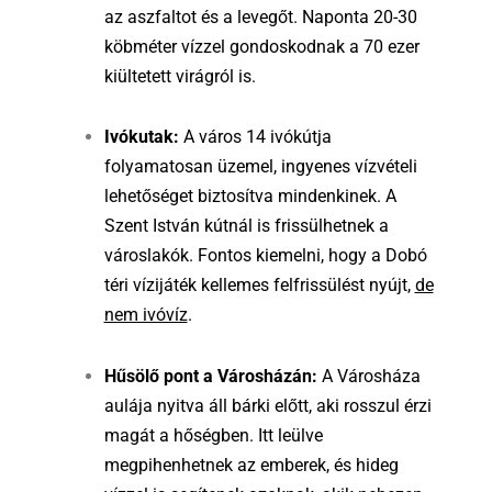
az aszfaltot és a levegőt. Naponta 20-30
köbméter vízzel gondoskodnak a 70 ezer
kiültetett virágról is.
Ivókutak:
A város 14 ivókútja
folyamatosan üzemel, ingyenes vízvételi
lehetőséget biztosítva mindenkinek. A
Szent István kútnál is frissülhetnek a
városlakók. Fontos kiemelni, hogy a Dobó
téri vízijáték kellemes felfrissülést nyújt,
de
nem ivóvíz
.
Hűsölő pont a Városházán:
A Városháza
aulája nyitva áll bárki előtt, aki rosszul érzi
magát a hőségben. Itt leülve
megpihenhetnek az emberek, és hideg