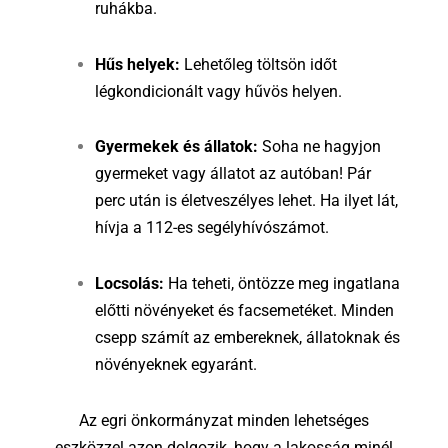
ruhákba.
Hűs helyek:
Lehetőleg töltsön időt
légkondicionált vagy hűvös helyen.
Gyermekek és állatok:
Soha ne hagyjon
gyermeket vagy állatot az autóban! Pár
perc után is életveszélyes lehet. Ha ilyet lát,
hívja a 112-es segélyhívószámot.
Locsolás:
Ha teheti, öntözze meg ingatlana
előtti növényeket és facsemetéket. Minden
csepp számít az embereknek, állatoknak és
növényeknek egyaránt.
Az egri önkormányzat minden lehetséges
eszközzel azon dolgozik, hogy a lakosság minél