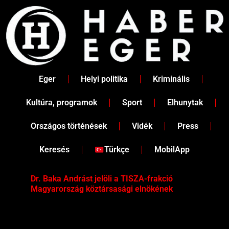
Skip
to
content
Eger
Helyi politika
Kriminális
Kultúra, programok
Sport
Elhunytak
Országos történések
Vidék
Press
Keresés
Türkçe
MobilApp
Dr. Baka Andrást jelöli a TISZA-frakció
„Ha
Magyarország köztársasági elnökének
Mar