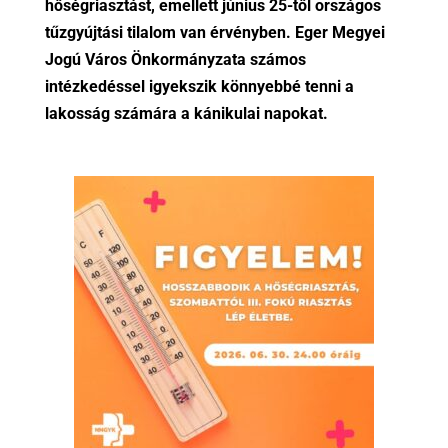
hőségriasztást, emellett június 25-től országos
tűzgyújtási tilalom van érvényben. Eger Megyei
Jogú Város Önkormányzata számos
intézkedéssel igyekszik könnyebbé tenni a
lakosság számára a kánikulai napokat.