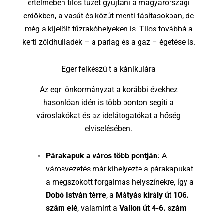
értelmében tilos tüzet gyújtani a magyarországi
erdőkben, a vasút és közút menti fásításokban, de
még a kijelölt tűzrakóhelyeken is. Tilos továbbá a
kerti zöldhulladék – a parlag és a gaz – égetése is.
Eger felkészült a kánikulára
Az egri önkormányzat a korábbi évekhez
hasonlóan idén is több ponton segíti a
városlakókat és az idelátogatókat a hőség
elviselésében.
Párakapuk a város több pontján:
A
városvezetés már kihelyezte a párakapukat
a megszokott forgalmas helyszínekre, így a
Dobó István térre
, a
Mátyás király út 106.
szám elé
, valamint a
Vallon út 4-6. szám