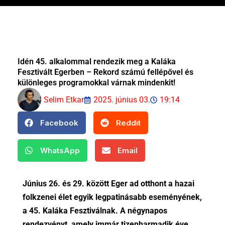
Idén 45. alkalommal rendezik meg a Kaláka
Fesztivált Egerben – Rekord számú fellépővel és
különleges programokkal várnak mindenkit!
Selim Etkar
2025. június 03.
19:14
Facebook
Reddit
WhatsApp
Email
Június 26. és 29. között Eger ad otthont a hazai
folkzenei élet egyik legpatinásabb eseményének,
a 45. Kaláka Fesztiválnak. A négynapos
rendezvényt, amely immár tizenharmadik éve