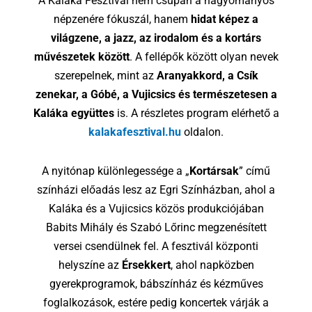
A Kaláka Fesztivál nem csupán a hagyományos
népzenére fókuszál, hanem
hidat képez a
világzene, a jazz, az irodalom és a kortárs
művészetek között
. A fellépők között olyan nevek
szerepelnek, mint az
Aranyakkord, a Csík
zenekar, a Góbé, a Vujicsics és természetesen a
Kaláka együttes
is. A részletes program elérhető a
kalakafesztival.hu
oldalon.
A nyitónap különlegessége a „
Kortársak
” című
színházi előadás lesz az Egri Színházban, ahol a
Kaláka és a Vujicsics közös produkciójában
Babits Mihály és Szabó Lőrinc megzenésített
versei csendülnek fel. A fesztivál központi
helyszíne az
Érsekkert
, ahol napközben
gyerekprogramok, bábszínház és kézműves
foglalkozások, estére pedig koncertek várják a