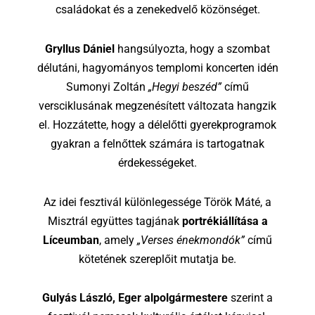
családokat és a zenekedvelő közönséget.
Gryllus Dániel
hangsúlyozta, hogy a szombat
délutáni, hagyományos templomi koncerten idén
Sumonyi Zoltán
„Hegyi beszéd”
című
versciklusának megzenésített változata hangzik
el. Hozzátette, hogy a délelőtti gyerekprogramok
gyakran a felnőttek számára is tartogatnak
érdekességeket.
Az idei fesztivál különlegessége Török Máté, a
Misztrál együttes tagjának
portrékiállítása a
Líceumban
, amely
„Verses énekmondók”
című
kötetének szereplőit mutatja be.
Gulyás László, Eger alpolgármestere
szerint a