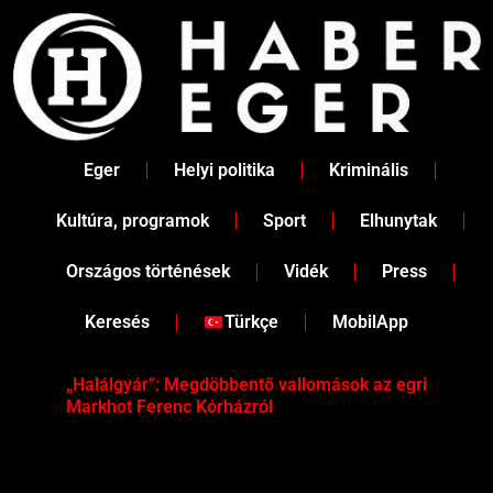
Skip
to
content
Eger
Helyi politika
Kriminális
Kultúra, programok
Sport
Elhunytak
Országos történések
Vidék
Press
Keresés
Türkçe
MobilApp
„Halálgyár”: Megdöbbentő vallomások az egri
Hús
Markhot Ferenc Kórházról
az 