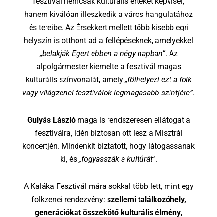
fesztivál nemcsak kulturális értéket képvisel,
hanem kiválóan illeszkedik a város hangulatához
és tereibe. Az Érsekkert mellett több kisebb egri
helyszín is otthont ad a fellépéseknek, amelyekkel
„belakják Egert ebben a négy napban”
. Az
alpolgármester kiemelte a fesztivál magas
kulturális színvonalát, amely
„fölhelyezi ezt a folk
vagy világzenei fesztiválok legmagasabb szintjére”
.
Gulyás László
maga is rendszeresen ellátogat a
fesztiválra, idén biztosan ott lesz a Misztrál
koncertjén. Mindenkit biztatott, hogy látogassanak
ki, és
„fogyasszák a kultúrát”
.
A Kaláka Fesztivál mára sokkal több lett, mint egy
folkzenei rendezvény:
szellemi találkozóhely,
generációkat összekötő kulturális élmény
,