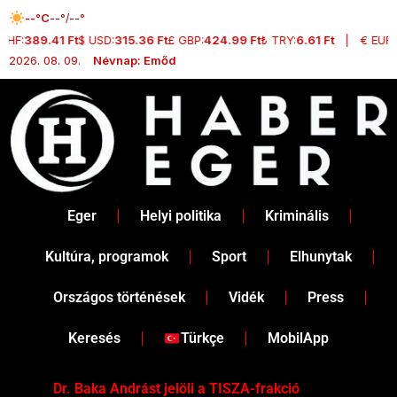
Skip
--°C
--°/--°
to
CHF:
389.41 Ft
$ USD:
315.36 Ft
£ GBP:
424.99 Ft
₺ TRY:
6.61 Ft
|
€ EUR:
3
content
2026. 08. 09.
Névnap: Emőd
Eger
Helyi politika
Kriminális
Kultúra, programok
Sport
Elhunytak
Országos történések
Vidék
Press
Keresés
Türkçe
MobilApp
Dr. Baka Andrást jelöli a TISZA-frakció
„Ha