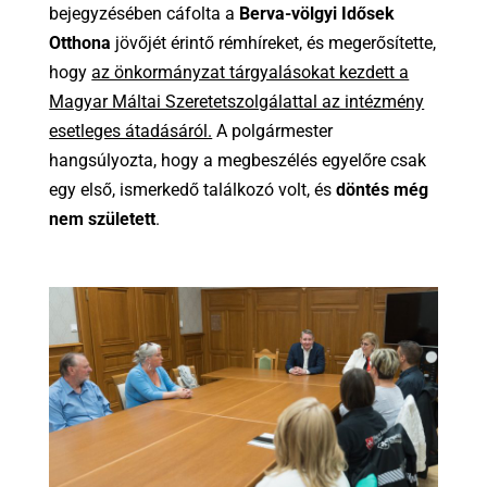
bejegyzésében cáfolta a
Berva-völgyi Idősek
Otthona
jövőjét érintő rémhíreket, és megerősítette,
hogy
az önkormányzat tárgyalásokat kezdett a
Magyar Máltai Szeretetszolgálattal az intézmény
esetleges átadásáról.
A polgármester
hangsúlyozta, hogy a megbeszélés egyelőre csak
egy első, ismerkedő találkozó volt, és
döntés még
nem született
.