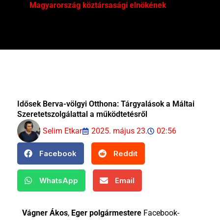
Magyarország köztársasági elnökének
Mar
Idősek Berva-völgyi Otthona: Tárgyalások a Máltai
Szeretetszolgálattal a működtetésről
Selim Etkar
2025. május 23.
02:56
Facebook
Reddit
WhatsApp
Email
Vágner Ákos
,
Eger polgármestere
Facebook-