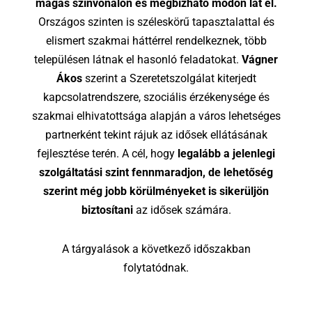
magas színvonalon és megbízható módon lát el.
Országos szinten is széleskörű tapasztalattal és
elismert szakmai háttérrel rendelkeznek, több
településen látnak el hasonló feladatokat.
Vágner
Ákos
szerint a Szeretetszolgálat kiterjedt
kapcsolatrendszere, szociális érzékenysége és
szakmai elhivatottsága alapján a város lehetséges
partnerként tekint rájuk az idősek ellátásának
fejlesztése terén. A cél, hogy
legalább a jelenlegi
szolgáltatási szint fennmaradjon, de lehetőség
szerint még jobb körülményeket is sikerüljön
biztosítani
az idősek számára.
A tárgyalások a következő időszakban
folytatódnak.