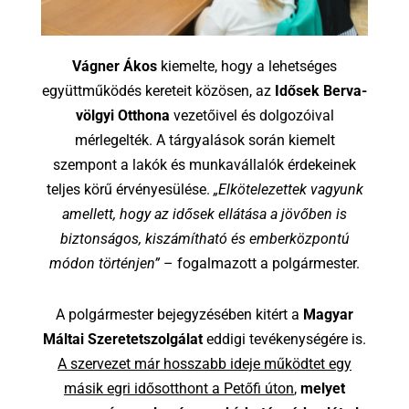
Vágner Ákos
kiemelte, hogy a lehetséges
együttműködés kereteit közösen, az
Idősek Berva-
völgyi Otthona
vezetőivel és dolgozóival
mérlegelték. A tárgyalások során kiemelt
szempont a lakók és munkavállalók érdekeinek
teljes körű érvényesülése.
„Elkötelezettek vagyunk
amellett, hogy az idősek ellátása a jövőben is
biztonságos, kiszámítható és emberközpontú
módon történjen”
– fogalmazott a polgármester.
A polgármester bejegyzésében kitért a
Magyar
Máltai Szeretetszolgálat
eddigi tevékenységére is.
A szervezet már hosszabb ideje működtet egy
másik egri idősotthont a Petőfi úton
,
melyet