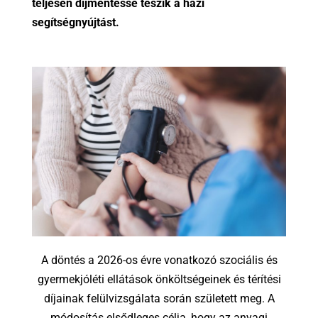
teljesen díjmentessé teszik a házi
segítségnyújtást.
A döntés a 2026-os évre vonatkozó szociális és
gyermekjóléti ellátások önköltségeinek és térítési
díjainak felülvizsgálata során született meg. A
módosítás elsődleges célja, hogy az anyagi