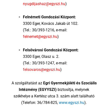
nyugdijashaz@egyszi.hu
)
Felnémeti Gondozási Központ:
3300 Eger, Kovács Jakab út 102.
(Tel.: 30/393-1216, e-mail:
felnemet@egyszi.hu
)
Felsővárosi Gondozási Központ:
3300 Eger, Olasz u. 2.
(Tel.: 30/393-1247, e-mail:
felsovaros@egyszi.hu
)
A szolgáltatást az
Egri Gyermekjóléti és Szociális
Intézmény (EGYYSZI)
biztosítja, melynek
székhelye a Kertész utca 3. szám alatt található
(Telefon: 36/784-825,
www.egyszi.hu
).