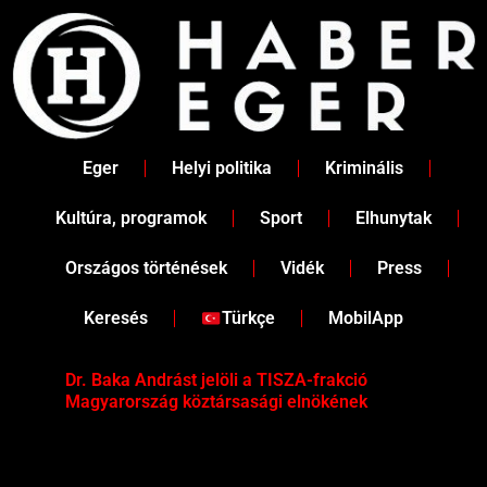
Skip
to
content
Eger
Helyi politika
Kriminális
Kultúra, programok
Sport
Elhunytak
Országos történések
Vidék
Press
Keresés
Türkçe
MobilApp
Dr. Baka Andrást jelöli a TISZA-frakció
„Ha
Magyarország köztársasági elnökének
Mar