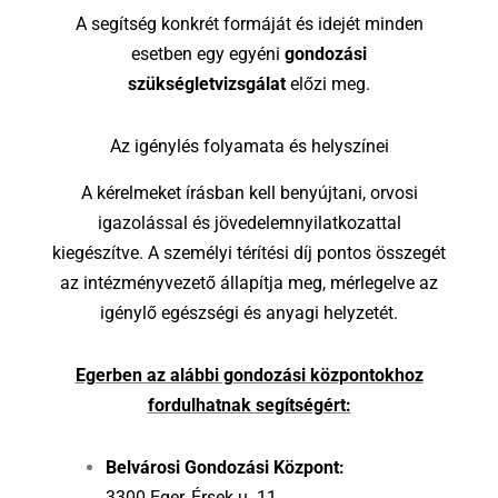
A segítség konkrét formáját és idejét minden
esetben egy egyéni
gondozási
szükségletvizsgálat
előzi meg.
Az igénylés folyamata és helyszínei
A kérelmeket írásban kell benyújtani, orvosi
igazolással és jövedelemnyilatkozattal
kiegészítve. A személyi térítési díj pontos összegét
az intézményvezető állapítja meg, mérlegelve az
igénylő egészségi és anyagi helyzetét.
Egerben az alábbi gondozási központokhoz
fordulhatnak segítségért:
Belvárosi Gondozási Központ:
3300 Eger, Érsek u. 11.