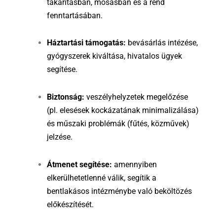
takarításban, mosásban és a rend
fenntartásában.
Háztartási támogatás:
bevásárlás intézése,
gyógyszerek kiváltása, hivatalos ügyek
segítése.
Biztonság:
veszélyhelyzetek megelőzése
(pl. elesések kockázatának minimalizálása)
és műszaki problémák (fűtés, közművek)
jelzése.
Átmenet segítése:
amennyiben
elkerülhetetlenné válik, segítik a
bentlakásos intézménybe való beköltözés
előkészítését.