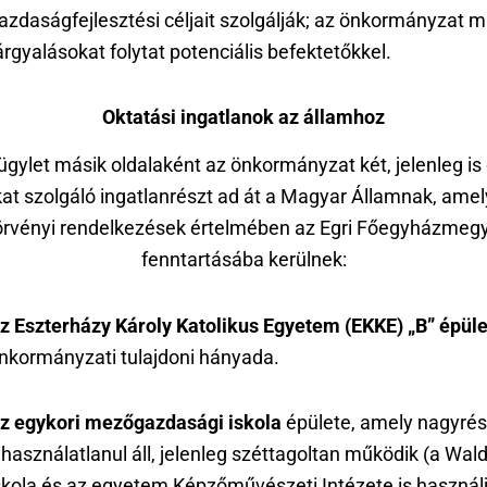
azdaságfejlesztési céljait szolgálják; az önkormányzat m
árgyalásokat folytat potenciális befektetőkkel.
Oktatási ingatlanok az államhoz
ügylet másik oldalaként az önkormányzat két, jelenleg is 
kat szolgáló ingatlanrészt ad át a Magyar Államnak, amel
örvényi rendelkezések értelmében az Egri Főegyházmeg
fenntartásába kerülnek:
z Eszterházy Károly Katolikus Egyetem (EKKE) „B” épül
nkormányzati tulajdoni hányada.
z egykori mezőgazdasági iskola
épülete, amely nagyrés
ihasználatlanul áll, jelenleg széttagoltan működik (a Wald
skola és az egyetem Képzőművészeti Intézete is használj