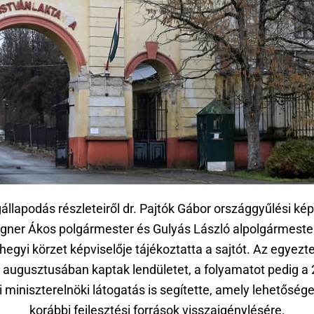
llapodás részleteiről dr. Pajtók Gábor országgyűlési kép
gner Ákos polgármester és Gulyás László alpolgármester
hegyi körzet képviselője tájékoztatta a sajtót. Az egyezt
 augusztusában kaptak lendületet, a folyamatot pedig a 
 miniszterelnöki látogatás is segítette, amely lehetősége
korábbi fejlesztési források visszaigénylésére.