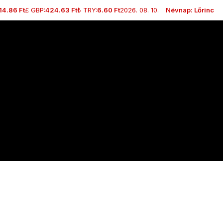
14.86 Ft
£ GBP:
424.63 Ft
₺ TRY:
6.60 Ft
2026. 08. 10.
Névnap: Lőrinc