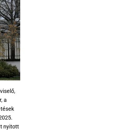
viselő,
, a
etések
2025.
t nyitott