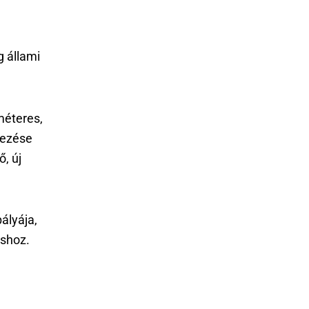
g állami
méteres,
dezése
, új
ályája,
oshoz.