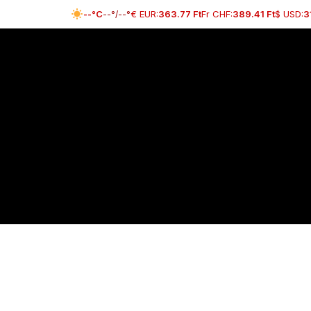
Skip
--°C
€ EUR:
363.77 Ft
Fr CHF:
389.41 Ft
$ USD:
3
--°/--°
to
content