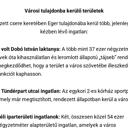
Városi tulajdonba kerülő területek
zett csere keretében Eger tulajdonába kerül több, jelenle
kézben lévő ingatlan:
 volt Dobó István laktanya:
A több mint 37 ezer négyzet
vek óta kihasználatlan és leromlott állapotú „tájseb” ren
egkezdődhet, hogy a terület a város szövetébe illeszkedő
unkciót kaphasson.
 Tündérpart utcai ingatlan:
Az egykori 2-es kórház sportp
mely már megtisztított, rendezett állapotban kerül a vár
éli iparterületi ingatlanok:
Két, összesen közel 54 ezer
égyzetméter alapterületű ingatlan, amelyek a város