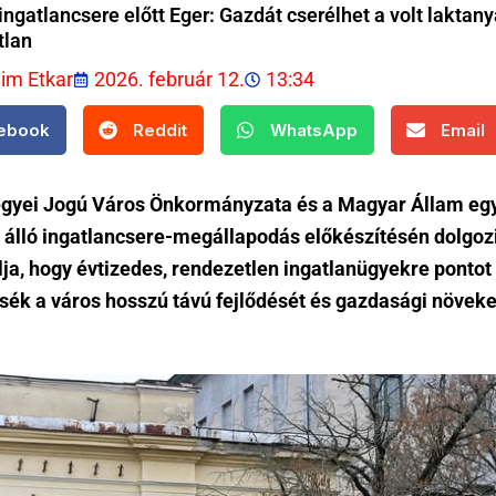
ingatlancsere előtt Eger: Gazdát cserélhet a volt laktany
tlan
lim Etkar
2026. február 12.
13:34
ebook
Reddit
WhatsApp
Email
gyei Jogú Város Önkormányzata és a Magyar Állam egy
 álló ingatlancsere-megállapodás előkészítésén dolgoz
lja, hogy évtizedes, rendezetlen ingatlanügyekre pontot
tsék a város hosszú távú fejlődését és gazdasági növek