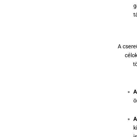
g
t
A csere
célo
t
A
ö
A
k
i