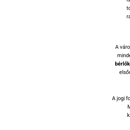
t
r
A váro
mind
bérlők
első
A jogi f
M
k