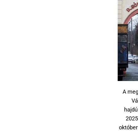
A megá
Vá
hajdú
2025
októberi