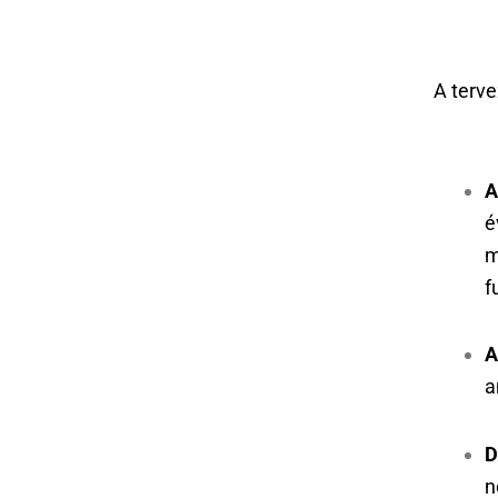
A terve
A
é
m
f
A
a
D
n