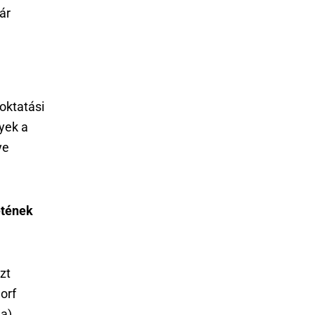
ár
oktatási
yek a
ye
etének
zt
orf
a),