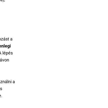
ozást a
enlegi
 lépés
távon
sználni a
és
e.