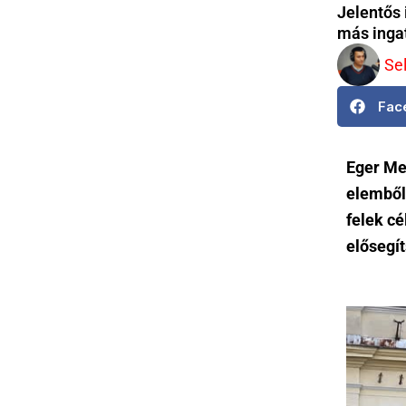
Jelentős 
más inga
Se
Fac
Eger Me
elemből
felek cé
elősegí