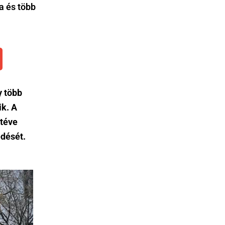
a és több
 több
ik. A
 téve
edését.