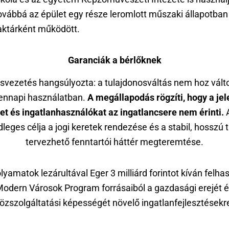
ovábbá az épület egy része leromlott műszaki állapotban
aktárként működött.
Garanciák a bérlőknek
svezetés hangsúlyozta: a tulajdonosváltás nem hoz vált
ennapi használatban.
A megállapodás rögzíti, hogy a jel
et és ingatlanhasználókat az ingatlancsere nem érinti.
A
dleges célja a jogi keretek rendezése és a stabil, hosszú 
tervezhető fenntartói háttér megteremtése.
olyamatok lezárultával Eger 3 milliárd forintot kíván felha
odern Városok Program forrásaiból a gazdasági erejét 
özszolgáltatási képességét növelő ingatlanfejlesztésekr