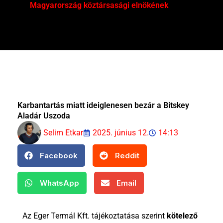
Magyarország köztársasági elnökének
Mar
Karbantartás miatt ideiglenesen bezár a Bitskey
Aladár Uszoda
Selim Etkar
2025. június 12.
14:13
Facebook
Reddit
WhatsApp
Email
Az Eger Termál Kft. tájékoztatása szerint
kötelező