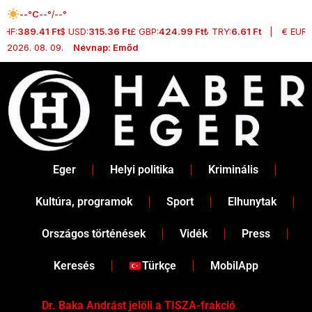
Skip
--°C
--°/--°
to
CHF:
389.41 Ft
$ USD:
315.36 Ft
£ GBP:
424.99 Ft
₺ TRY:
6.61 Ft
|
€ EUR:
3
content
2026. 08. 09.
Névnap: Emőd
Eger
Helyi politika
Kriminális
Kultúra, programok
Sport
Elhunytak
Országos történések
Vidék
Press
Keresés
Türkçe
MobilApp
Dr. Baka Andrást jelöli a TISZA-frakció
„Ha