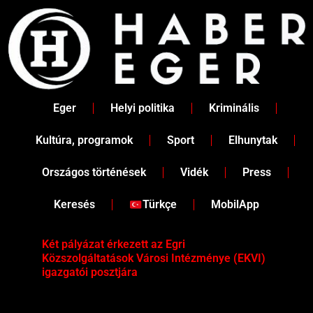
Skip
to
content
Eger
Helyi politika
Kriminális
Kultúra, programok
Sport
Elhunytak
Országos történések
Vidék
Press
Keresés
Türkçe
MobilApp
Két pályázat érkezett az Egri
II.
Közszolgáltatások Városi Intézménye (EKVI)
pia
igazgatói posztjára