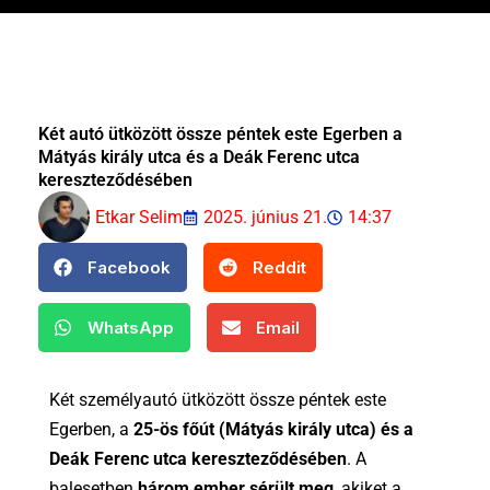
Két autó ütközött össze péntek este Egerben a
Mátyás király utca és a Deák Ferenc utca
kereszteződésében
Etkar Selim
2025. június 21.
14:37
Facebook
Reddit
WhatsApp
Email
Két személyautó ütközött össze péntek este
Egerben, a
25-ös főút (Mátyás király utca) és a
Deák Ferenc utca kereszteződésében
. A
balesetben
három ember sérült meg
, akiket a