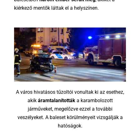
kiérkező mentők láttak el a helyszínen.
A város hivatásos tűzoltói vonultak ki az esethez,
akik
áramtalanították
a karambolozott
járműveket, megelőzve ezzel a további
veszélyeket. A baleset körülményeit vizsgálják a
hatóságok.