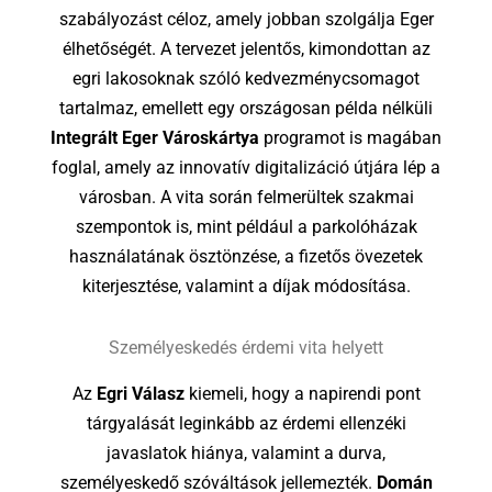
szabályozást céloz, amely jobban szolgálja Eger
élhetőségét. A tervezet jelentős, kimondottan az
egri lakosoknak szóló kedvezménycsomagot
tartalmaz, emellett egy országosan példa nélküli
Integrált Eger Városkártya
programot is magában
foglal, amely az innovatív digitalizáció útjára lép a
városban. A vita során felmerültek szakmai
szempontok is, mint például a parkolóházak
használatának ösztönzése, a fizetős övezetek
kiterjesztése, valamint a díjak módosítása.
Személyeskedés érdemi vita helyett
Az
Egri Válasz
kiemeli, hogy a napirendi pont
tárgyalását leginkább az érdemi ellenzéki
javaslatok hiánya, valamint a durva,
személyeskedő szóváltások jellemezték.
Domán