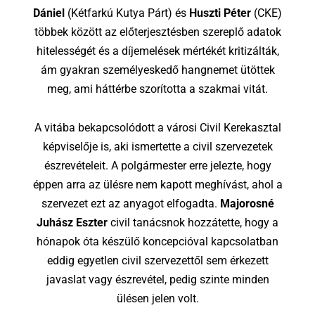
Dániel
(Kétfarkú Kutya Párt) és
Huszti Péter
(CKE)
többek között az előterjesztésben szereplő adatok
hitelességét és a díjemelések mértékét kritizálták,
ám gyakran személyeskedő hangnemet ütöttek
meg, ami háttérbe szorította a szakmai vitát.
A vitába bekapcsolódott a városi Civil Kerekasztal
képviselője is, aki ismertette a civil szervezetek
észrevételeit. A polgármester erre jelezte, hogy
éppen arra az ülésre nem kapott meghívást, ahol a
szervezet ezt az anyagot elfogadta.
Majorosné
Juhász Eszter
civil tanácsnok hozzátette, hogy a
hónapok óta készülő koncepcióval kapcsolatban
eddig egyetlen civil szervezettől sem érkezett
javaslat vagy észrevétel, pedig szinte minden
ülésen jelen volt.