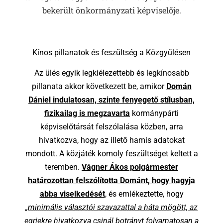
bekerült önkormányzati képviselője.
Kínos pillanatok és feszültség a Közgyűlésen
Az ülés egyik legkiélezettebb és legkínosabb
pillanata akkor következett be, amikor
Domán
Dániel indulatosan, szinte fenyegető stílusban,
fizikailag is megzavarta
kormánypárti
képviselőtársát felszólalása közben, arra
hivatkozva, hogy az illető hamis adatokat
mondott. A közjáték komoly feszültséget keltett a
teremben.
Vágner Ákos polgármester
határozottan felszólította Dománt, hogy hagyja
abba viselkedését
, és emlékeztette, hogy
„minimális választói szavazattal a háta mögött, az
egriekre hivatkozva csinál botrányt folyamatosan a