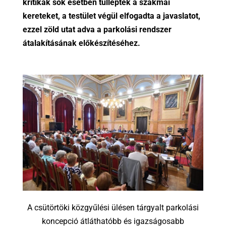
kritikák sok esetben túllépték a szakmai
kereteket, a testület végül elfogadta a javaslatot,
ezzel zöld utat adva a parkolási rendszer
átalakításának előkészítéséhez.
A csütörtöki közgyűlési ülésen tárgyalt parkolási
koncepció átláthatóbb és igazságosabb