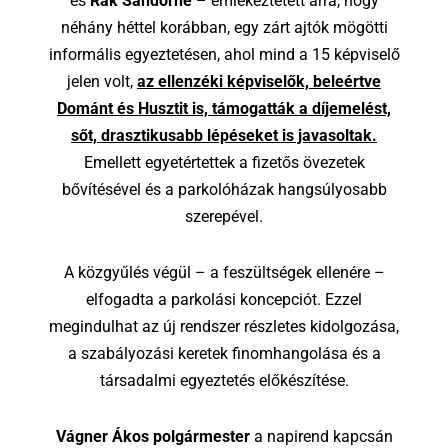
és
Rák Sándorné
– emlékeztetett arra, hogy
néhány héttel korábban, egy zárt ajtók mögötti
informális egyeztetésen, ahol mind a 15 képviselő
jelen volt,
az ellenzéki képviselők, beleértve
Dománt és Husztit is, támogatták a díjemelést,
sőt, drasztikusabb lépéseket is javasoltak.
Emellett egyetértettek a fizetős övezetek
bővítésével és a parkolóházak hangsúlyosabb
szerepével.
A közgyűlés végül – a feszültségek ellenére –
elfogadta a parkolási koncepciót. Ezzel
megindulhat az új rendszer részletes kidolgozása,
a szabályozási keretek finomhangolása és a
társadalmi egyeztetés előkészítése.
Vágner Ákos polgármester
a napirend kapcsán