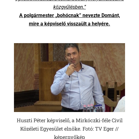
közgyűlésben.”
A polgármester „bohócnak” nevezte Dománt,
mire a képviselő visszaült a helyére.
Huszti Péter képviselő, a Mirkóczki-féle Civil
Közéleti Egyesület elnöke. Fotó: TV Eger //
képernyőkép