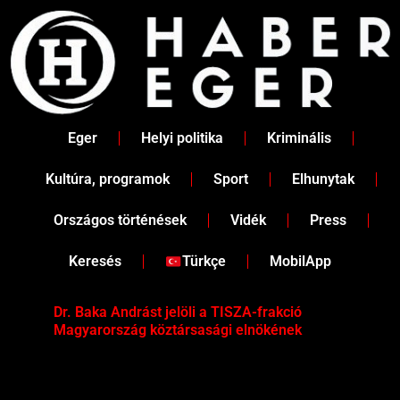
Skip
to
content
Eger
Helyi politika
Kriminális
Kultúra, programok
Sport
Elhunytak
Országos történések
Vidék
Press
Keresés
Türkçe
MobilApp
Dr. Baka Andrást jelöli a TISZA-frakció
„Ha
Magyarország köztársasági elnökének
Mar