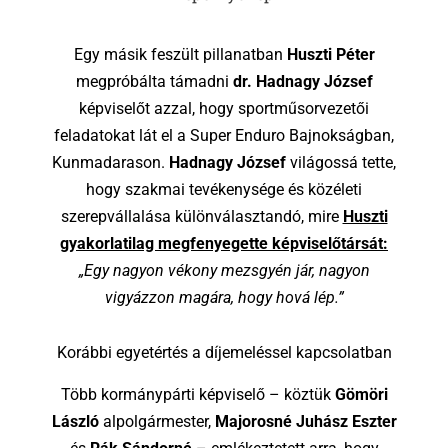
Egy másik feszült pillanatban
Huszti Péter
megpróbálta támadni
dr. Hadnagy József
képviselőt azzal, hogy sportműsorvezetői
feladatokat lát el a Super Enduro Bajnokságban,
Kunmadarason.
Hadnagy József
világossá tette,
hogy szakmai tevékenysége és közéleti
szerepvállalása különválasztandó, mire
Huszti
gyakorlatilag megfenyegette képviselőtársát:
„Egy nagyon vékony mezsgyén jár, nagyon
vigyázzon magára, hogy hová lép.”
Korábbi egyetértés a díjemeléssel kapcsolatban
Több kormánypárti képviselő – köztük
Gömöri
László
alpolgármester,
Majorosné Juhász Eszter