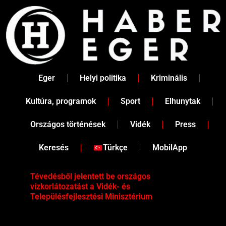
Skip
to
content
Eger
Helyi politika
Kriminális
Kultúra, programok
Sport
Elhunytak
Országos történések
Vidék
Press
Keresés
Türkçe
MobilApp
Tévedésből jelentett be országos
Ene
vízkorlátozatást a Vidék- és
fén
Településfejlesztési Minisztérium
kor