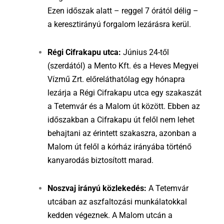
Ezen időszak alatt – reggel 7 órától délig –
a keresztirányú forgalom lezárásra kerül.
Régi Cifrakapu utca:
Június 24-től
(szerdától) a Mento Kft. és a Heves Megyei
Vízmű Zrt. előreláthatólag egy hónapra
lezárja a Régi Cifrakapu utca egy szakaszát
a Tetemvár és a Malom út között. Ebben az
időszakban a Cifrakapu út felől nem lehet
behajtani az érintett szakaszra, azonban a
Malom út felől a kórház irányába történő
kanyarodás biztosított marad.
Noszvaj irányú közlekedés:
A Tetemvár
utcában az aszfaltozási munkálatokkal
kedden végeznek. A Malom utcán a