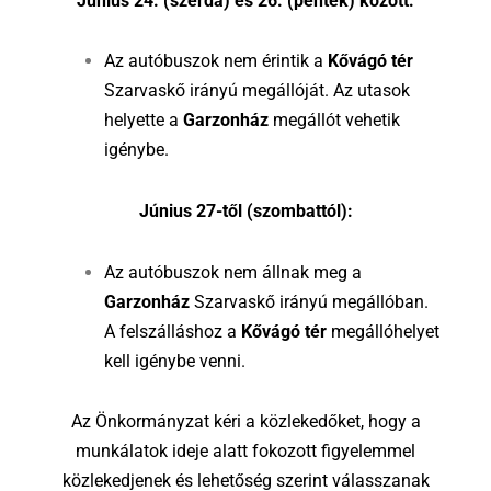
Június 24. (szerda) és 26. (péntek) között:
Az autóbuszok nem érintik a
Kővágó tér
Szarvaskő irányú megállóját. Az utasok
helyette a
Garzonház
megállót vehetik
igénybe.
Június 27-től (szombattól):
Az autóbuszok nem állnak meg a
Garzonház
Szarvaskő irányú megállóban.
A felszálláshoz a
Kővágó tér
megállóhelyet
kell igénybe venni.
Az Önkormányzat kéri a közlekedőket, hogy a
munkálatok ideje alatt fokozott figyelemmel
közlekedjenek és lehetőség szerint válasszanak