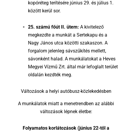
kopóréteg terítésére június 29. és július 1.
között kerül sor.
25. számú főút II. ütem:
A kivitelező
megkezdte a munkát a Sertekapu és a
Nagy János utca közötti szakaszon. A
forgalom jelenleg sávszűkítés mellett,
sávonként halad. A munkálatokat a Heves
Megyei Vízmű Zrt. által már lefoglalt terület
oldalán kezdték meg.
Változások a helyi autóbusz-közlekedésben
A munkálatok miatt a menetrendben az alábbi
változások lépnek életbe:
Folyamatos korlátozások (június 22-től a