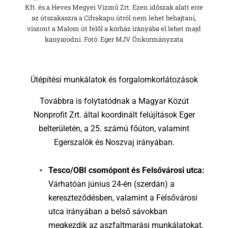
Kft. és a Heves Megyei Vízmű Zrt. Ezen időszak alatt erre
az útszakaszra a Cifrakapu útról nem lehet behajtani,
viszont a Malom út felől a kórház irányába el lehet majd
kanyarodni. Fotó: Eger MJV Önkormányzata
Útépítési munkálatok és forgalomkorlátozások
Továbbra is folytatódnak a Magyar Közút
Nonprofit Zrt. által koordinált felújítások Eger
belterületén, a 25. számú főúton, valamint
Egerszalók és Noszvaj irányában.
Tesco/OBI csomópont és Felsővárosi utca:
Várhatóan június 24-én (szerdán) a
kereszteződésben, valamint a Felsővárosi
utca irányában a belső sávokban
megkezdik az aszfaltmarási munkálatokat.