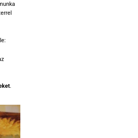
ő munka
errel
le:
az
eket
.