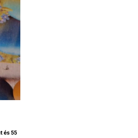
it és 55