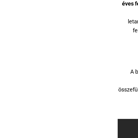
éves f
leta
fe
A 
összefü