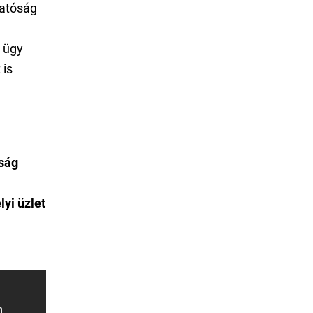
hatóság
z ügy
 is
ság
yi üzlet