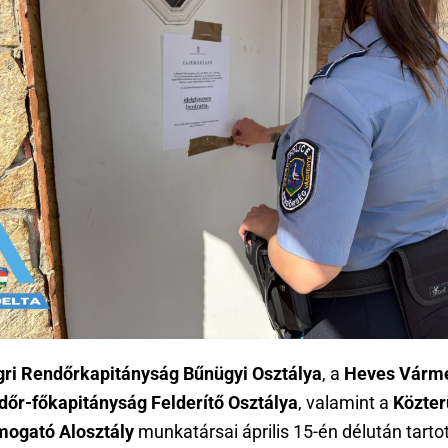
gri Rendőrkapitányság Bűnügyi Osztálya
, a
Heves Várm
dőr-főkapitányság Felderítő Osztálya
, valamint a
Közter
ogató Alosztály
munkatársai április 15-én délután tarto