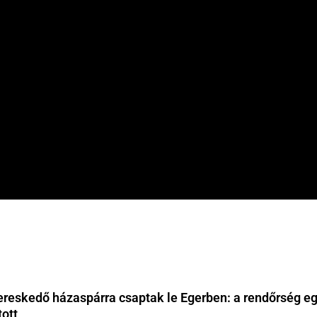
ereskedő házaspárra csaptak le Egerben: a rendőrség eg
tott