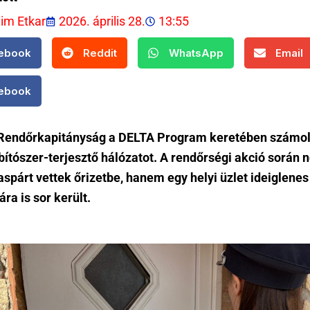
lim Etkar
2026. április 28.
13:55
ebook
Reddit
WhatsApp
Email
ebook
 Rendőrkapitányság a DELTA Program keretében számolt
bítószer-terjesztő hálózatot. A rendőrségi akció során
spárt vettek őrizetbe, hanem egy helyi üzlet ideiglenes
ra is sor került.