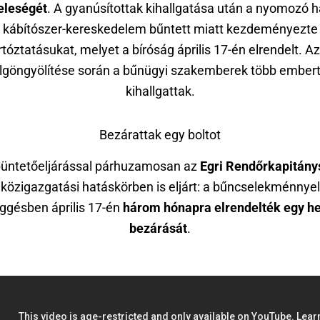
eleségét
. A gyanúsítottak kihallgatása után a nyomozó 
kábítószer-kereskedelem bűntett miatt kezdeményezte
rtóztatásukat, melyet a bíróság április 17-én elrendelt. A
lgöngyölítése során a bűnügyi szakemberek több embert
kihallgattak.
Bezárattak egy boltot
büntetőeljárással párhuzamosan az
Egri Rendőrkapitány
közigazgatási hatáskörben is eljárt: a bűncselekménnyel
ggésben április 17-én
három hónapra elrendelték egy hel
bezárását
.