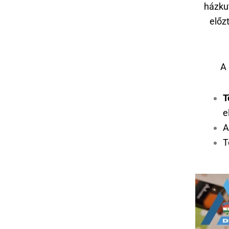
házkut
előz
A 
T
e
A
T