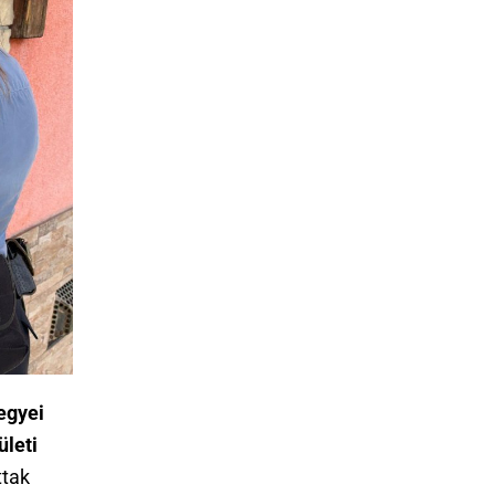
egyei
ületi
ttak