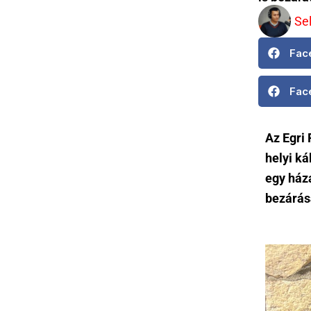
Se
Fac
Fac
Az Egri
helyi ká
egy háza
bezárásá