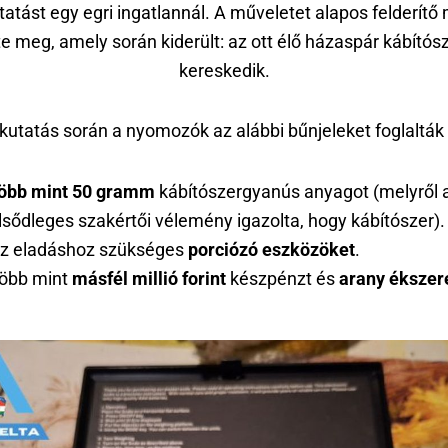
atást egy egri ingatlannál. A műveletet alapos felderít
te meg, amely során kiderült: az ott élő házaspár kábítósz
kereskedik.
kutatás során a nyomozók az alábbi bűnjeleket foglalták 
öbb mint 50 gramm
kábítószergyanús anyagot (melyről 
lsődleges szakértői vélemény igazolta, hogy kábítószer).
z eladáshoz szükséges
porciózó eszközöket
.
öbb mint
másfél millió forint
készpénzt és
arany ékszer