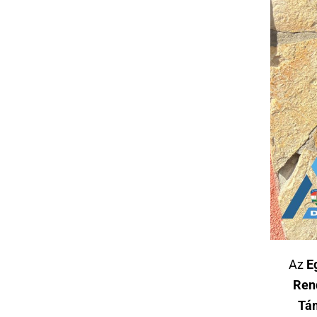
Az
E
Ren
Tám