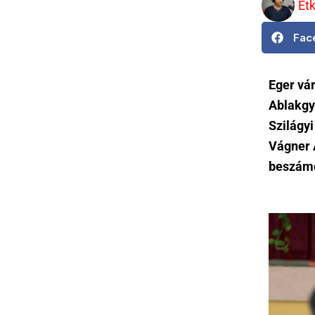
Et
Fac
Eger vá
Ablakgyá
Szilágyi
Vágner 
beszámo