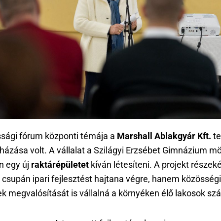
ssági fórum központi témája a
Marshall Ablakgyár Kft.
te
házása volt. A vállalat a Szilágyi Erzsébet Gimnázium mö
n egy új
raktárépületet
kíván létesíteni. A projekt részek
csupán ipari fejlesztést hajtana végre, hanem közösségi
k megvalósítását is vállalná a környéken élő lakosok sz