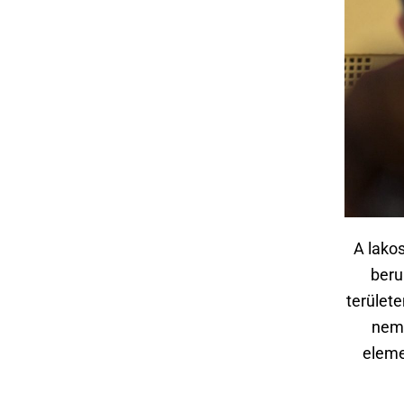
A lako
beru
területe
nem 
eleme