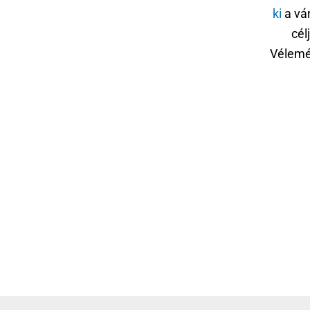
ki
a vár
cél
Vélemé