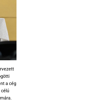
rvezett
götti
ént a cég
 célú
ámára.