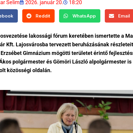
kar Selim
2026. január 20.
18:20
ebook
Reddit
WhatsApp
Email
rosvezetése lakossági fórum keretében ismertette a Ma
r Kft. Lajosvárosba tervezett beruházásának részleteit
 Erzsébet Gimnázium mögötti területet érintő fejlesztés
Ákos polgármester és Gömöri László alpolgármester is
lt közösségi oldalán.