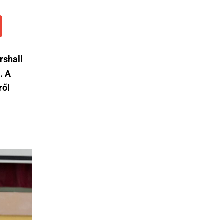
rshall
. A
ről