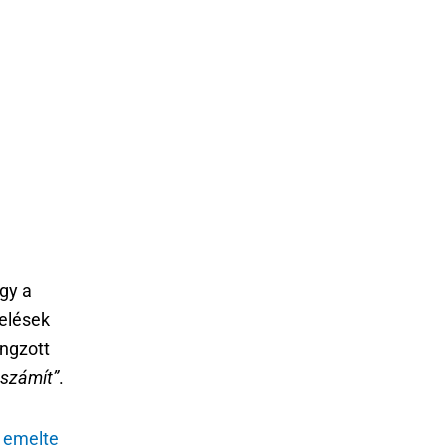
gy a
zelések
angzott
 számít”
.
t
emelte