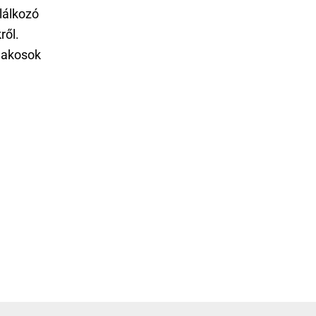
lálkozó
ről.
lakosok