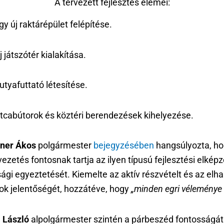
A tervezett fejlesztés elemei:
gy új raktárépület felépítése.
j játszótér kialakítása.
utyafuttató létesítése.
tcabútorok és köztéri berendezések kihelyezése.
ner Ákos
polgármester
bejegyzésében
hangsúlyozta, ho
ezetés fontosnak tartja az ilyen típusú fejlesztési elkép
ági egyeztetését. Kiemelte az aktív részvételt és az elh
tok jelentőségét, hozzátéve, hogy
„minden egri véleménye
 László
alpolgármester szintén a párbeszéd fontosságá