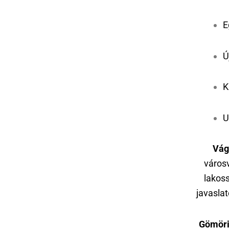
E
Ú
K
U
Vág
városv
lakoss
javasla
Gömöri