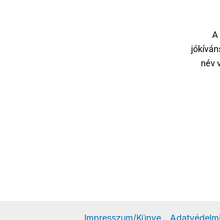
A
jókíván
név 
Impresszum/Künye
Adatvédelmi