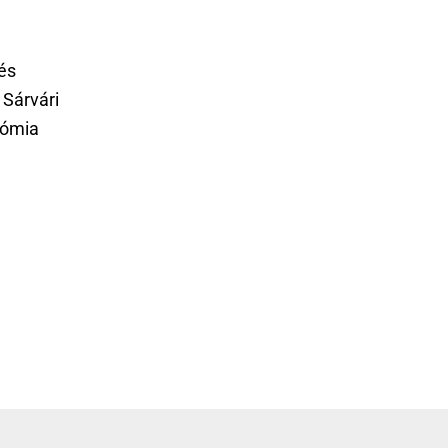
és
 Sárvári
nómia