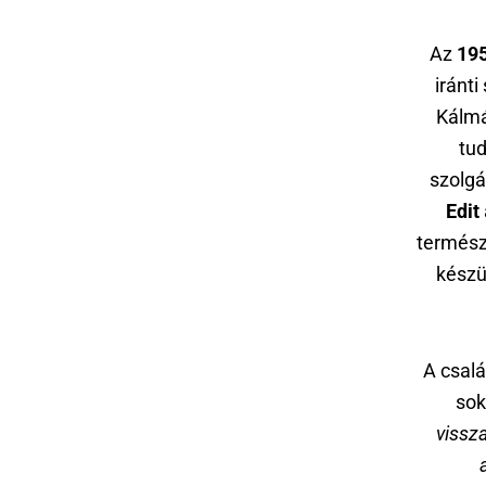
Az
195
iránti
Kálm
tud
szolgá
Edit
termész
készü
A csal
sok
vissz