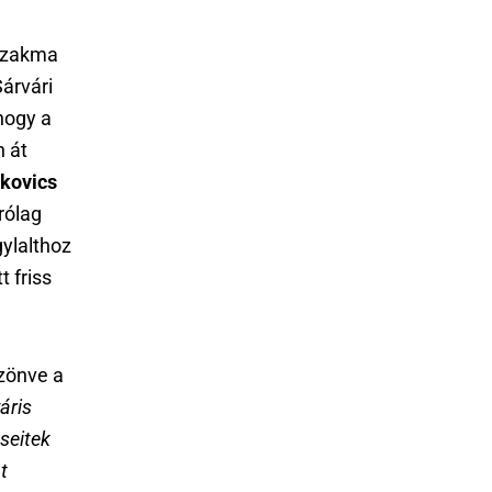
 szakma
Sárvári
hogy a
n át
kovics
rólag
ylalthoz
 friss
zönve a
áris
seitek
t