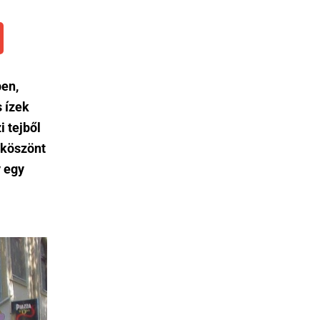
ben,
 ízek
 tejből
a köszönt
y egy