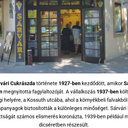
vári Cukrászda
története
1927-ben
kezdődött, amikor
S
n
megnyitotta fagylaltozóját. A vállalkozás
1937-ben
költ
gi helyére, a Kossuth utcába, ahol a környékbeli falvakbó
apanyagok biztosították a különleges minőséget. Sárvár
ttságát számos elismerés koronázta, 1939-ben például m
dicséretben részesült.