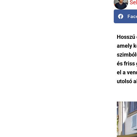
Se
Fac
Hosszú 
amely k
szimbólu
és friss
el a ven
utolsó 