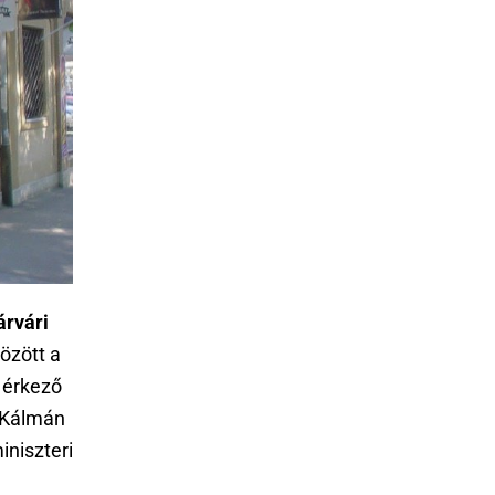
árvári
özött a
l érkező
i Kálmán
iniszteri