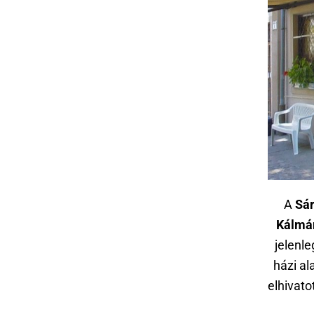
A
Sár
Kálmá
jelenle
házi al
elhivato