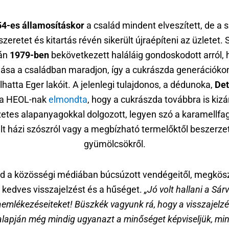
4-es államosításkor
a család mindent elveszített, de a
 szeretet és kitartás révén sikerült újraépíteni az üzletet. 
án
1979-ben
bekövetkezett haláláig gondoskodott arról, 
ása a családban maradjon, így a cukrászda generációko
lhatta Eger lakóit. A jelenlegi tulajdonos, a dédunoka,
Det
a HEOL-nak
elmondta
, hogy a cukrászda továbbra is kizá
etes alapanyagokkal dolgozott, legyen szó a karamellfag
lt házi szószról vagy a megbízható termelőktől beszerzett
gyümölcsökről.
ád a közösségi médiában búcsúzott vendégeitől, megkös
 kedves visszajelzést és a hűséget.
„Jó volt hallani a Sárv
aemlékezéseiteket! Büszkék vagyunk rá, hogy a visszajelzé
alapján még mindig ugyanazt a minőséget képviseljük, min