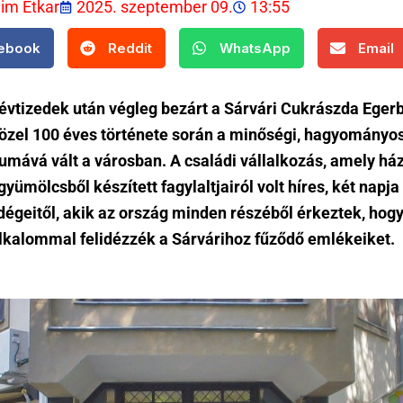
lim Etkar
2025. szeptember 09.
13:55
ebook
Reddit
WhatsApp
Email
évtizedek után végleg bezárt a Sárvári Cukrászda Eger
özel 100 éves története során a minőségi, hagyományos
mává vált a városban. A családi vállalkozás, amely házi
 gyümölcsből készített fagylaltjairól volt híres, két napj
dégeitől,
akik az ország minden részéből érkeztek, hog
alkalommal felidézzék a Sárvárihoz fűződő emlékeiket.