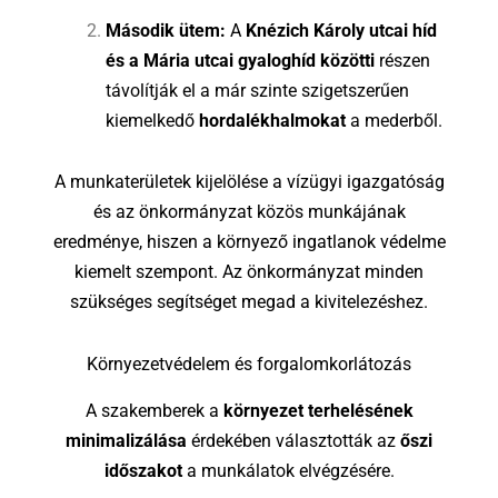
Második ütem:
A
Knézich Károly utcai híd
és a Mária utcai gyaloghíd közötti
részen
távolítják el a már szinte szigetszerűen
kiemelkedő
hordalékhalmokat
a mederből.
A munkaterületek kijelölése a vízügyi igazgatóság
és az önkormányzat közös munkájának
eredménye, hiszen a környező ingatlanok védelme
kiemelt szempont. Az önkormányzat minden
szükséges segítséget megad a kivitelezéshez.
Környezetvédelem és forgalomkorlátozás
A szakemberek a
környezet terhelésének
minimalizálása
érdekében választották az
őszi
időszakot
a munkálatok elvégzésére.