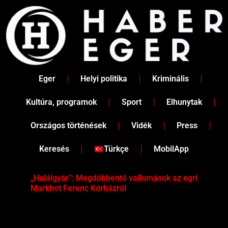
Skip
to
content
Eger
Helyi politika
Kriminális
Kultúra, programok
Sport
Elhunytak
Országos történések
Vidék
Press
Keresés
Türkçe
MobilApp
„Halálgyár”: Megdöbbentő vallomások az egri
Hús
Markhot Ferenc Kórházról
az 