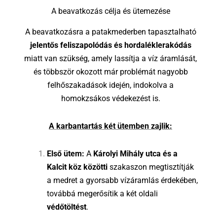
A beavatkozás célja és ütemezése
A beavatkozásra a patakmederben tapasztalható
jelentős feliszapolódás és hordaléklerakódás
miatt van szükség, amely lassítja a víz áramlását,
és többször okozott már problémát nagyobb
felhőszakadások idején, indokolva a
homokzsákos védekezést is.
A karbantartás két ütemben zajlik:
Első ütem:
A
Károlyi Mihály utca és a
Kalcit köz közötti
szakaszon megtisztítják
a medret a gyorsabb vízáramlás érdekében,
továbbá megerősítik a két oldali
védőtöltést
.