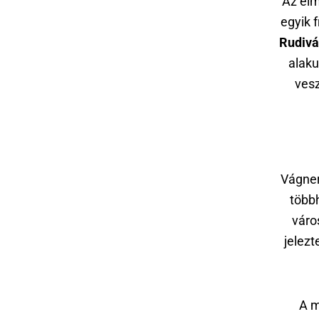
Az elm
egyik 
Rudivá
alaku
ves
Vágner
többh
váro
jelezt
A m