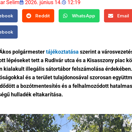
kar Selim
2026. június 14.
12:19
ebook
Reddit
WhatsApp
Email
ebook
Ákos polgármester
tájékoztatása
szerint a városvezeté
tt lépéseket tett a Rudivár utca és a Kisasszony piac kö
n kialakult illegális sátortábor felszámolása érdekében
óságokkal és a terület tulajdonosával szorosan együt
ődött a bozótmentesítés és a felhalmozódott hatalma
égű hulladék eltakarítása.