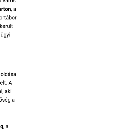
a város
arton
, a
tortábor
került
ügyi
goldása
elt. A
, aki
tőség a
ég
, a