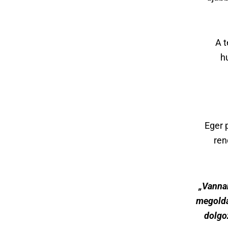
A t
h
Eger 
ren
„Vannak
megoldás
dolgo