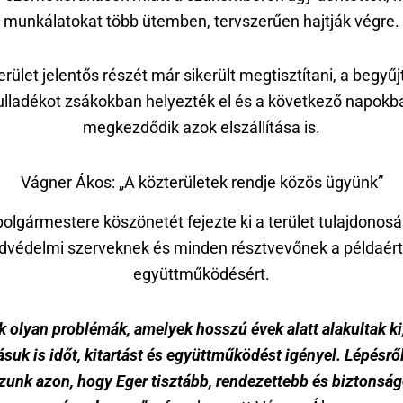
munkálatokat több ütemben, tervszerűen hajtják végre.
erület jelentős részét már sikerült megtisztítani, a begyűj
ulladékot zsákokban helyezték el és a következő napokb
megkezdődik azok elszállítása is.
Vágner Ákos: „A közterületek rendje közös ügyünk”
polgármestere köszönetét fejezte ki a terület tulajdonosá
dvédelmi szerveknek és minden résztvevőnek a példaér
együttműködésért.
 olyan problémák, amelyek hosszú évek alatt alakultak ki,
uk is időt, kitartást és együttműködést igényel. Lépésrő
zunk azon, hogy Eger tisztább, rendezettebb és biztonsá