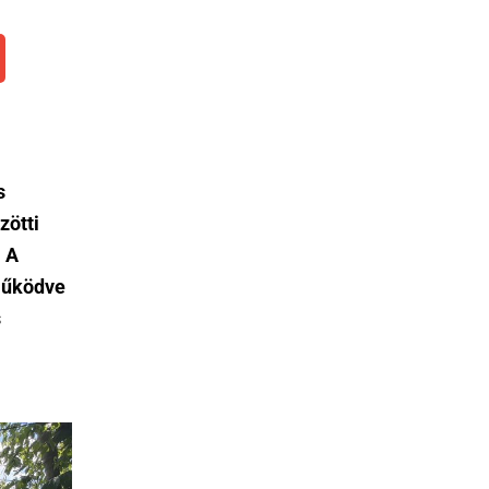
s
zötti
. A
tműködve
s