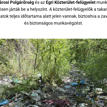
árosi Polgárőrség
és az
Egri Közterület-felügyelet
munka
sen járták be a helyszínt. A közterület-felügyelők a takar
tok teljes időtartama alatt jelen vannak, biztosítva a za
és biztonságos munkavégzést.