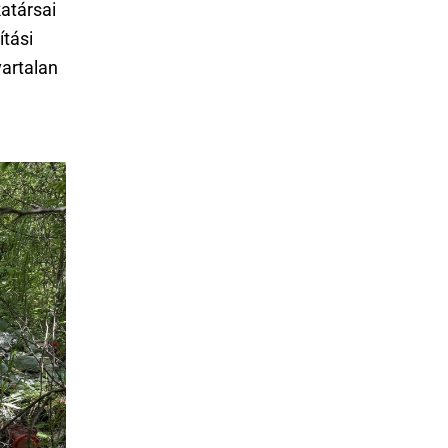
társai
ítási
vartalan