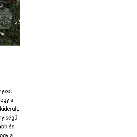
nyzet
hogy a
iderült,
nnyiségű
abb és
ogy a