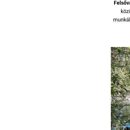
Felsőv
közö
munkála