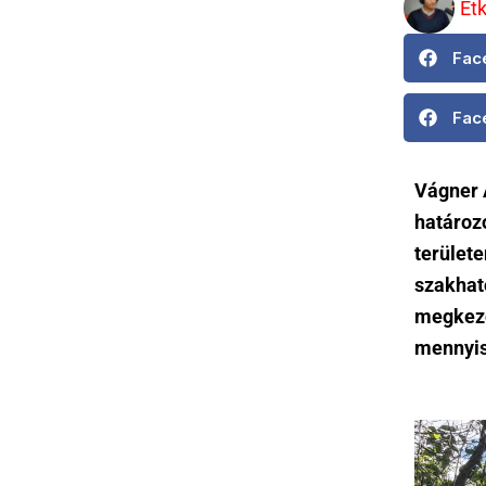
Et
Fac
Fac
Vágner 
határozo
területe
szakhat
megkezd
mennyis