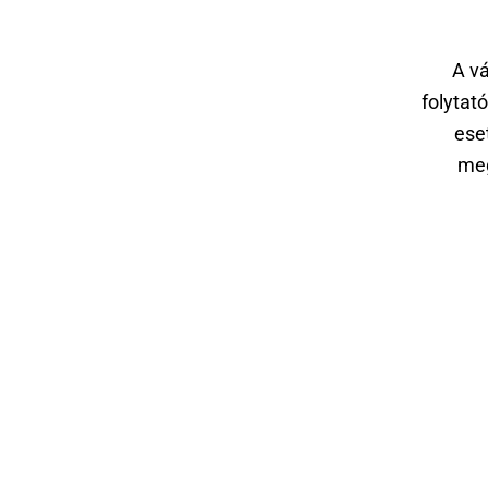
A v
folytató
eset
meg