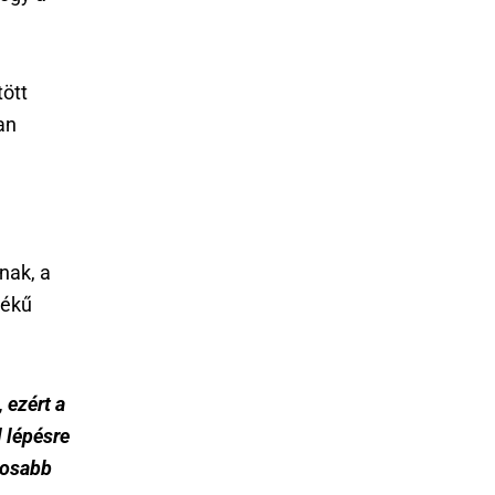
tött
an
nak, a
tékű
 ezért a
l lépésre
gosabb