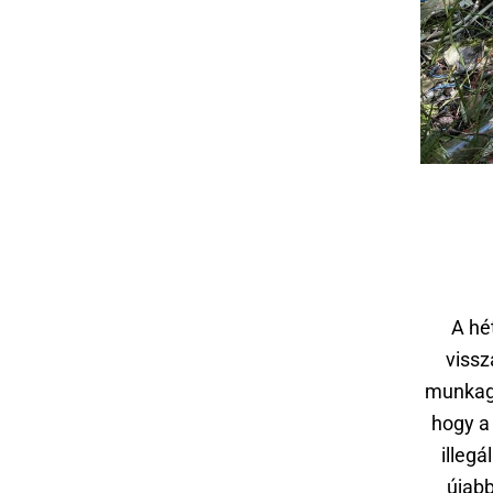
A hé
vissz
munkagé
hogy a 
illeg
újab