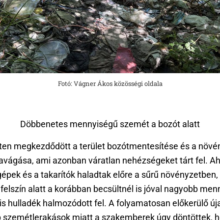
Fotó: Vágner Ákos közösségi oldala
Döbbenetes mennyiségű szemét a bozót alatt
ten megkezdődött a terület bozótmentesítése és a növé
avágása, ami azonban váratlan nehézségeket tárt fel. A
pek és a takarítók haladtak előre a sűrű növényzetben, k
felszín alatt a korábban becsültnél is jóval nagyobb me
ális hulladék halmozódott fel. A folyamatosan előkerülő új
b szemétlerakások miatt a szakemberek úgy döntöttek, h