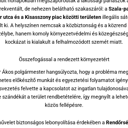
últ hónapokban megszaporodtak a lakossági panaszok 
frekventált, de nehezen belátható szakaszáról: a
Szala-p
r utca és a Kisasszony piac közötti területen
illegális sá
lt ki. A helyszínen nemcsak a közbiztonság és a közrend 
zélybe, hanem komoly környezetvédelmi és közegészség
kockázat is kialakult a felhalmozódott szemét miatt.
Összefogással a rendezett környezetért
 Ákos polgármester hangsúlyozta, hogy a probléma me
etes előkészítő munkát és egyeztetési folyamatot igény
svezetés felvette a kapcsolatot az ingatlan tulajdonosával
e szándékát a terület rendbetételére, így megnyílt a lehe
közös fellépésre.
űvelet biztonságos lebonyolítása érdekében a
Rendőrs