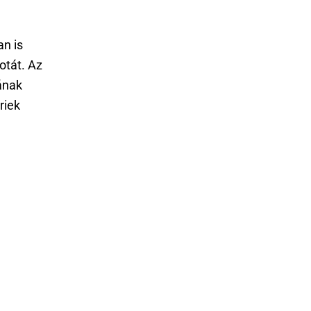
n is
potát. Az
gának
riek