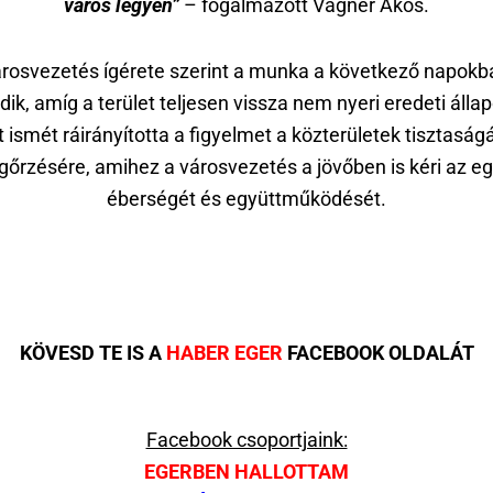
város legyen”
– fogalmazott Vágner Ákos.
árosvezetés ígérete szerint a munka a következő napokba
dik, amíg a terület teljesen vissza nem nyeri eredeti álla
 ismét ráirányította a figyelmet a közterületek tisztasá
őrzésére, amihez a városvezetés a jövőben is kéri az eg
éberségét és együttműködését.
KÖVESD TE IS A
HABER EGER
FACEBOOK OLDALÁT
Facebook csoportjaink:
EGERBEN HALLOTTAM