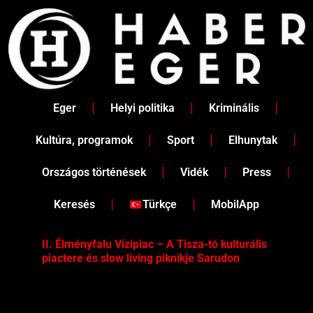
Skip
to
content
Eger
Helyi politika
Kriminális
Kultúra, programok
Sport
Elhunytak
Országos történések
Vidék
Press
Keresés
Türkçe
MobilApp
II. Élményfalu Vízipiac – A Tisza-tó kulturális
Tév
piactere és slow living piknikje Sarudon
víz
Tel