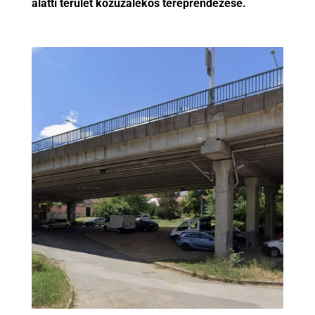
alatti terület kőzúzalékos tereprendezése.