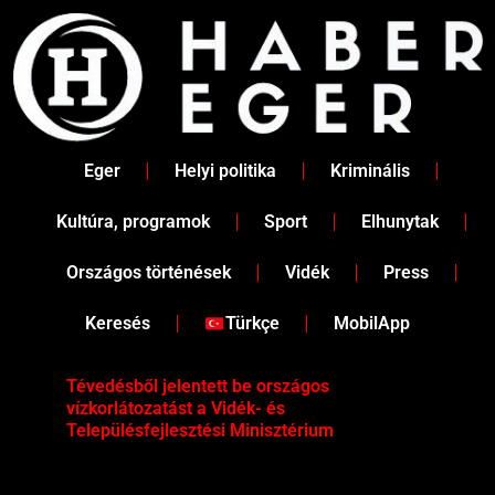
Skip
to
content
Eger
Helyi politika
Kriminális
Kultúra, programok
Sport
Elhunytak
Országos történések
Vidék
Press
Keresés
Türkçe
MobilApp
Tévedésből jelentett be országos
Ene
vízkorlátozatást a Vidék- és
fén
Településfejlesztési Minisztérium
kor