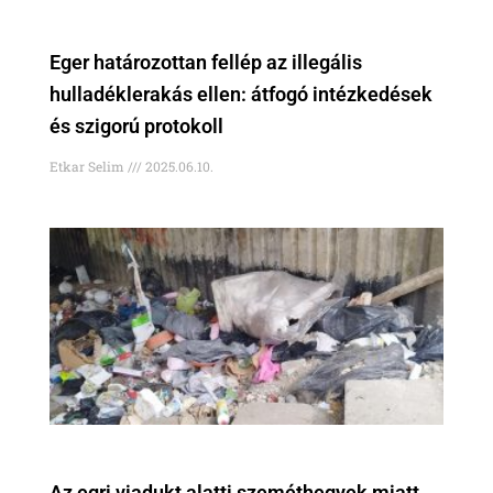
Eger határozottan fellép az illegális
hulladéklerakás ellen: átfogó intézkedések
és szigorú protokoll
Etkar Selim
2025.06.10.
Az egri viadukt alatti szeméthegyek miatt