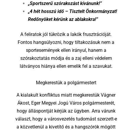
„Sportszerű szórakozást kívánunk!”
„4 hét hosszú idő – Tisztelt Önkormányzat!
Redőnyöket kérünk az ablakokra!”
A feliratok jól tükrözik a lakók frusztrációját.
Fontos hangsúlyozni, hogy tiltakozásuk nem a
sportesemények ellen irányul, hanem a
szórakoztatás módja és a zaj elleni védelem
látványos hiánya ellen emelik fel a szavukat.
Megkerestük a polgármestert
A kialakult konfliktus miatt megkerestük Vágner
Ákost, Eger Megyei Jogú Város polgármesterét,
hogy álláspontját kérjük az ügyben. Arra várunk
választ, hogy a városvezetés tudomást szerzett-e
a közvetlenül a kivetítő és a hangszórók mögött