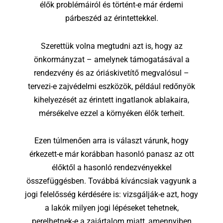
élők problémáiról és történt-e már érdemi
párbeszéd az érintettekkel.
Szerettük volna megtudni azt is, hogy az
önkormányzat – amelynek támogatásával a
rendezvény és az óriáskivetítő megvalósul –
tervezi-e zajvédelmi eszközök, például redőnyök
kihelyezését az érintett ingatlanok ablakaira,
mérsékelve ezzel a környéken élők terheit.
Ezen túlmenően arra is választ várunk, hogy
érkezett-e már korábban hasonló panasz az ott
élőktől a hasonló rendezvényekkel
összefüggésben. Továbbá kíváncsiak vagyunk a
jogi felelősség kérdésére is: vizsgálják-e azt, hogy
a lakók milyen jogi lépéseket tehetnek,
perelhetnek-e a zajártalom miatt, amennyiben