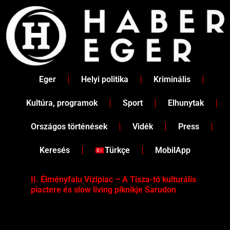
Skip
to
content
Eger
Helyi politika
Kriminális
Kultúra, programok
Sport
Elhunytak
Országos történések
Vidék
Press
Keresés
Türkçe
MobilApp
II. Élményfalu Vízipiac – A Tisza-tó kulturális
Tév
piactere és slow living piknikje Sarudon
víz
Tel