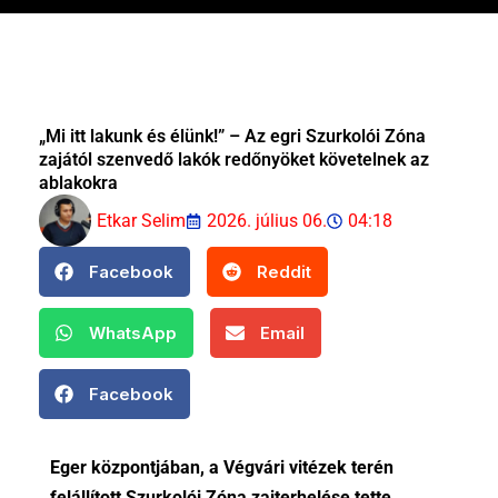
„Mi itt lakunk és élünk!” – Az egri Szurkolói Zóna
zajától szenvedő lakók redőnyöket követelnek az
ablakokra
Etkar Selim
2026. július 06.
04:18
Facebook
Reddit
WhatsApp
Email
Facebook
Eger központjában, a Végvári vitézek terén
felállított Szurkolói Zóna zajterhelése tette