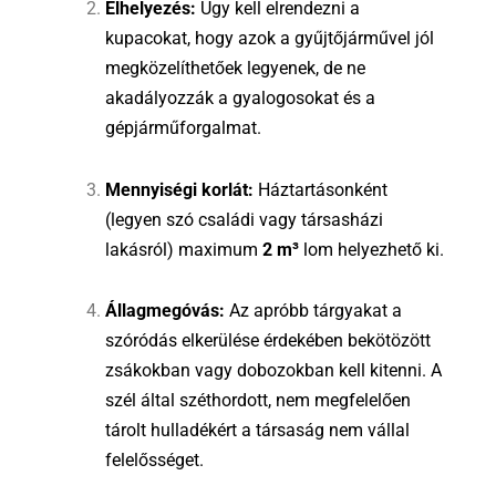
Elhelyezés:
Úgy kell elrendezni a
kupacokat, hogy azok a gyűjtőjárművel jól
megközelíthetőek legyenek, de ne
akadályozzák a gyalogosokat és a
gépjárműforgalmat.
Mennyiségi korlát:
Háztartásonként
(legyen szó családi vagy társasházi
lakásról) maximum
2 m³
lom helyezhető ki.
Állagmegóvás:
Az apróbb tárgyakat a
szóródás elkerülése érdekében bekötözött
zsákokban vagy dobozokban kell kitenni. A
szél által széthordott, nem megfelelően
tárolt hulladékért a társaság nem vállal
felelősséget.