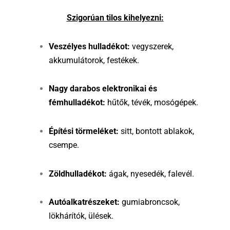
Szigorúan tilos kihelyezni:
Veszélyes hulladékot:
vegyszerek,
akkumulátorok, festékek.
Nagy darabos elektronikai és
fémhulladékot:
hűtők, tévék, mosógépek.
Építési törmeléket:
sitt, bontott ablakok,
csempe.
Zöldhulladékot:
ágak, nyesedék, falevél.
Autóalkatrészeket:
gumiabroncsok,
lökhárítók, ülések.