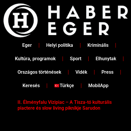
Skip
to
content
Eger
Helyi politika
Kriminális
Kultúra, programok
Sport
Elhunytak
Országos történések
Vidék
Press
Keresés
Türkçe
MobilApp
II. Élményfalu Vízipiac – A Tisza-tó kulturális
Tév
piactere és slow living piknikje Sarudon
víz
Tel