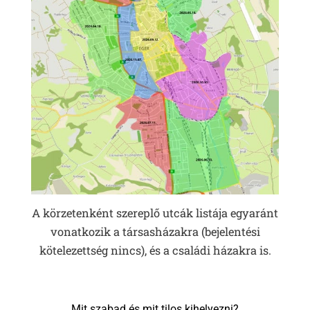
A körzetenként szereplő utcák listája egyaránt
vonatkozik a társasházakra (bejelentési
kötelezettség nincs), és a családi házakra is.
Mit szabad és mit tilos kihelyezni?