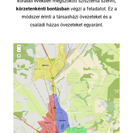
korábbi években megszokott szisztéma szerint,
körzetenkénti bontásban
végzi a feladatot. Ez a
módszer érinti a társasházi övezeteket és a
családi házas övezeteket egyaránt.