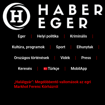
Skip
to
content
Eger
Helyi politika
Kriminális
Kultúra, programok
Sport
Elhunytak
Országos történések
Vidék
Press
Keresés
Türkçe
MobilApp
„Halálgyár”: Megdöbbentő vallomások az egri
Hús
Markhot Ferenc Kórházról
az 