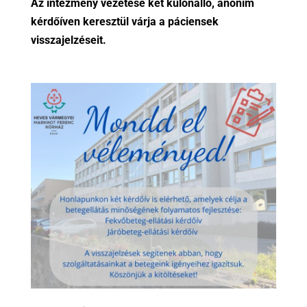
Az intézmény vezetése két különálló, anonim
kérdőíven keresztül várja a páciensek
visszajelzéseit.