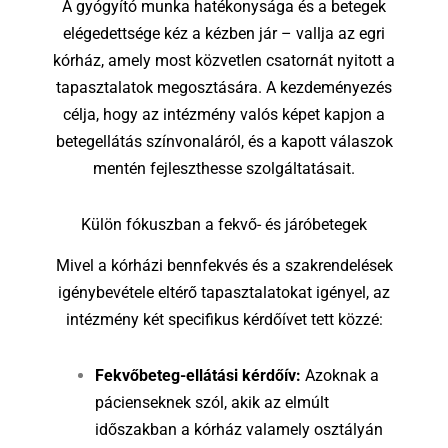
A gyógyító munka hatékonysága és a betegek
elégedettsége kéz a kézben jár – vallja az egri
kórház, amely most közvetlen csatornát nyitott a
tapasztalatok megosztására. A kezdeményezés
célja, hogy az intézmény valós képet kapjon a
betegellátás színvonaláról, és a kapott válaszok
mentén fejleszthesse szolgáltatásait.
Külön fókuszban a fekvő- és járóbetegek
Mivel a kórházi bennfekvés és a szakrendelések
igénybevétele eltérő tapasztalatokat igényel, az
intézmény két specifikus kérdőívet tett közzé:
Fekvőbeteg-ellátási kérdőív:
Azoknak a
pácienseknek szól, akik az elmúlt
időszakban a kórház valamely osztályán