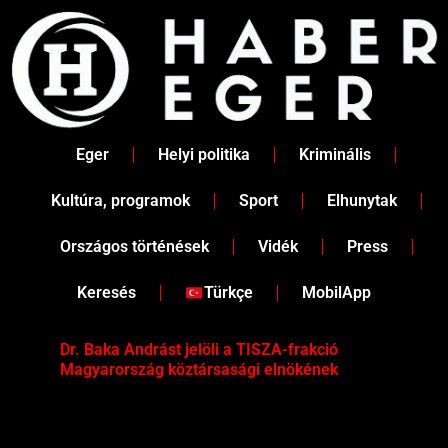
Skip
to
content
Eger
Helyi politika
Kriminális
Kultúra, programok
Sport
Elhunytak
Országos történések
Vidék
Press
Keresés
Türkçe
MobilApp
Dr. Baka Andrást jelöli a TISZA-frakció
„Ha
Magyarország köztársasági elnökének
Mar