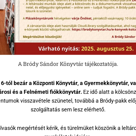
A Bródy Sándor Könyvtár tájékoztatója.
16-tól bezár a Központi Könyvtár, a Gyermekkönyvtár, va
árosi és a Felnémeti fiókkönyvtár.
Ez idő alatt a kölcsön
tumok visszavétele szünetel, továbbá a Bródy-pakk elő
szolgáltatás sem lesz elérhető.
lvasók megértését kérik, és türelmüket köszönik a leltár