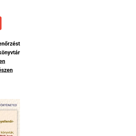
enőrzést
könyvtár
en
gészen