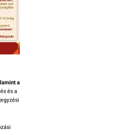
lamint a
zés és a
jegyzési
ozási