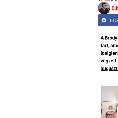
Et
Fac
A Bródy
tart, a
ideigle
végzett 
augusztu