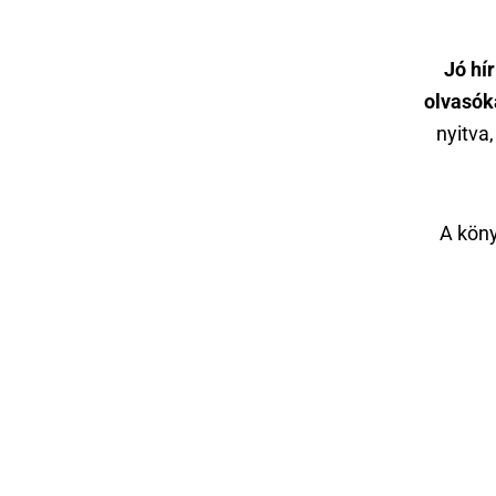
Jó hí
olvasók
nyitva,
A köny