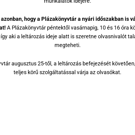
munkálatok idejére.
r azonban, hogy a Plázakönyvtár a nyári időszakban is vá
at!
A Plázakönyvtár péntektől vasárnapig, 10 és 16 óra kö
 így aki a leltározás ideje alatt is szeretne olvasnivalót talá
megteheti.
vtár augusztus 25-től, a leltározás befejezését követően
teljes körű szolgáltatással várja az olvasókat.