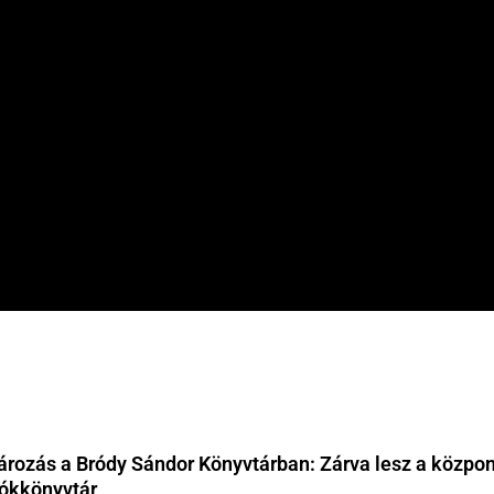
tározás a Bródy Sándor Könyvtárban: Zárva lesz a közpon
iókkönyvtár