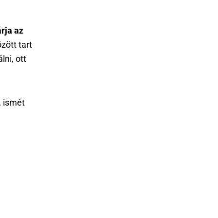
rja az
zött tart
lni, ott
, ismét