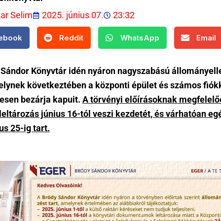
kar Selim
2025. június 07.
23:32
ebook
Reddit
WhatsApp
Email
 Sándor Könyvtár idén nyáron nagyszabású állományell
melynek következtében a központi épület és számos fiók
nesen bezárja kapuit.
A törvényi előírásoknak megfelelő
leltározás június 16-tól veszi kezdetét, és várhatóan e
s 25-ig tart.