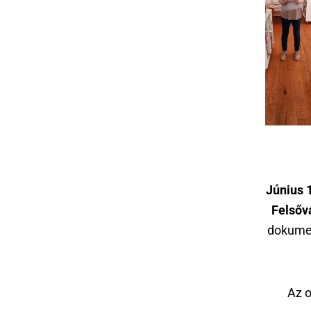
Június 
Felsőv
dokumen
Az o