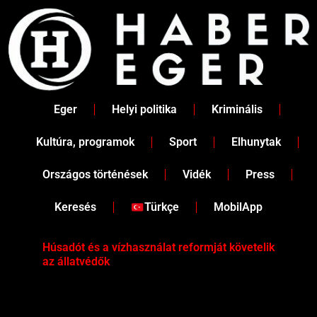
Skip
to
content
Eger
Helyi politika
Kriminális
Kultúra, programok
Sport
Elhunytak
Országos történések
Vidék
Press
Keresés
Türkçe
MobilApp
Húsadót és a vízhasználat reformját követelik
Két
az állatvédők
Köz
iga