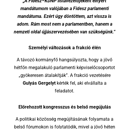
„A Fidesz–KDNP listavezetőjeként elnyert
mandátumom valójában a Fidesz parlamenti
mandátuma. Ezért úgy döntöttem, azt vissza is
adom. Rám most nem a parlamentben, hanem a
nemzeti oldal újjászervezésében van szükségünk.”
Személyi változások a frakció élén
A távozó kormányfő hangsúlyozta, hogy a jövő
hétfőn megalakuló parlamenti képviselőcsoportot
„gyökeresen átalakítják”. A frakció vezetésére
Gulyás Gergelyt
kérték fel, aki elvállalta a
feladatot.
Előrehozott kongresszus és belső megújulás
A politikai közösség megújításának folyamata a
belső fórumokon is folytatódik, mivel a jövő héten