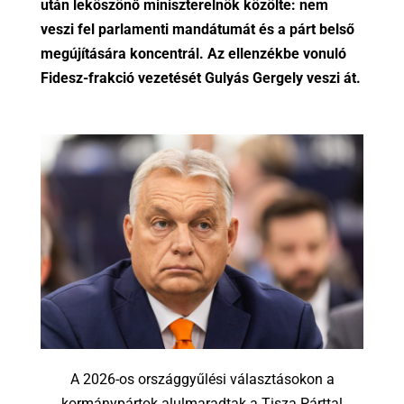
után leköszönő miniszterelnök közölte: nem
veszi fel parlamenti mandátumát és a párt belső
megújítására koncentrál. Az ellenzékbe vonuló
Fidesz-frakció vezetését Gulyás Gergely veszi át.
A 2026-os országgyűlési választásokon a
kormánypártok alulmaradtak a Tisza Párttal