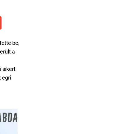
ette be,
erült a
 sikert
 egri