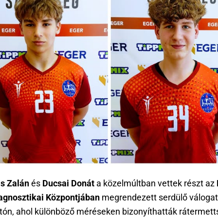
s Zalán
és
Ducsai Donát
a közelmúltban vettek részt az
agnosztikai Központjában
megrendezett serdülő válogat
ztón, ahol különböző méréseken bizonyíthatták rátermett