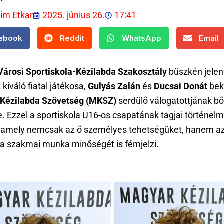
lim Etkar
2025. június 26.
17:41
ebook
Reddit
WhatsApp
Email
 Városi Sportiskola-Kézilabda Szakosztály
büszkén jelent
 kiváló fiatal játékosa,
Gulyás Zalán
és
Ducsai Donát
bek
Kézilabda Szövetség (MKSZ)
serdülő válogatottjának bő
. Ezzel a sportiskola U16-os csapatának tagjai történelmi
l, amely nemcsak az ő személyes tehetségüket, hanem az
da szakmai munka minőségét is fémjelzi.