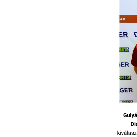
Gulyá
Di
kiválas