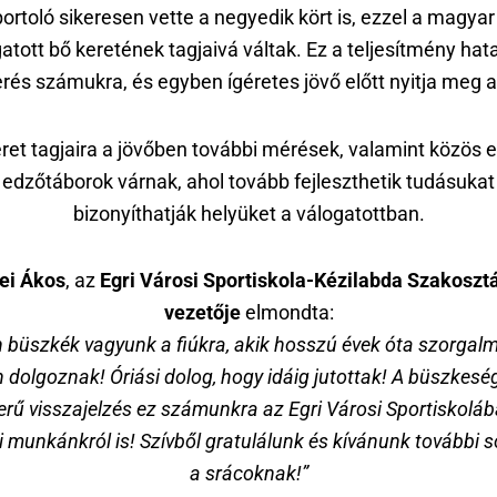
portoló sikeresen vette a negyedik kört is, ezzel a magyar
atott bő keretének tagjaivá váltak. Ez a teljesítmény ha
rés számukra, és egyben ígéretes jövő előtt nyitja meg a
eret tagjaira a jövőben további mérések, valamint közös 
 edzőtáborok várnak, ahol tovább fejleszthetik tudásukat
bizonyíthatják helyüket a válogatottban.
ei Ákos
, az
Egri Városi Sportiskola-Kézilabda Szakoszt
vezetője
elmondta:
 büszkék vagyunk a fiúkra, akik hosszú évek óta szorgal
n dolgoznak! Óriási dolog, hogy idáig jutottak! A büszkeség
rű visszajelzés ez számunkra az Egri Városi Sportiskoláb
munkánkról is! Szívből gratulálunk és kívánunk további s
a srácoknak!”