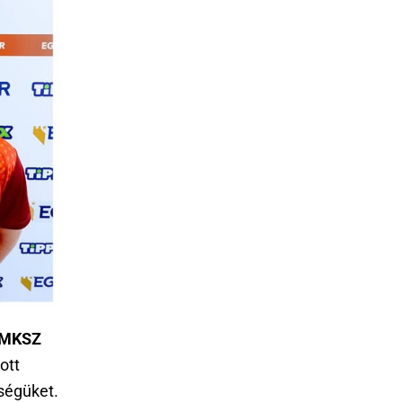
MKSZ
ott
ségüket.