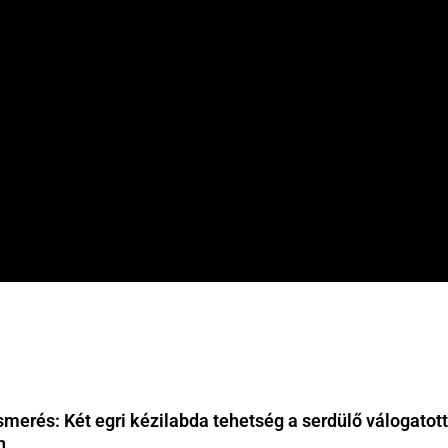
ismerés: Két egri kézilabda tehetség a serdülő válogatot
n