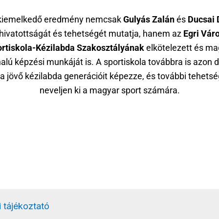
 kiemelkedő eredmény nemcsak
Gulyás Zalán
és
Ducsai 
lhivatottságát és tehetségét mutatja, hanem az
Egri Váro
rtiskola-Kézilabda Szakosztályának
elkötelezett és m
alú képzési munkáját is. A sportiskola továbbra is azon d
a jövő kézilabda generációit képezze, és további tehets
neveljen ki a magyar sport számára.
 tájékoztató