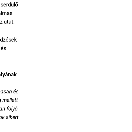
 serdülő
talmas
z utat.
edzések
 és
ályának
masan és
 mellett
an folyó
ok sikert