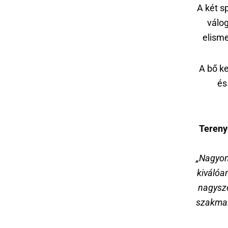
A két s
válog
elisme
A bő k
és
Tereny
„Nagyon
kiválóa
nagysze
szakmai 