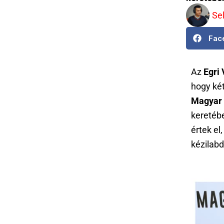
Se
Fac
Az
Egri
hogy két
Magyar 
keretébe
értek e
kézilab