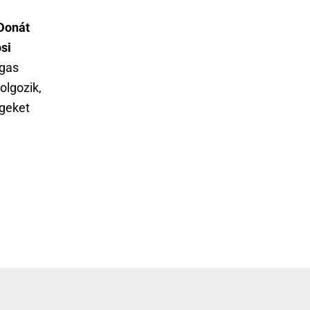
Donát
si
agas
olgozik,
égeket