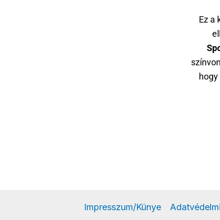
Ez a
e
Spo
színvon
hogy 
Impresszum/Künye
Adatvédelmi