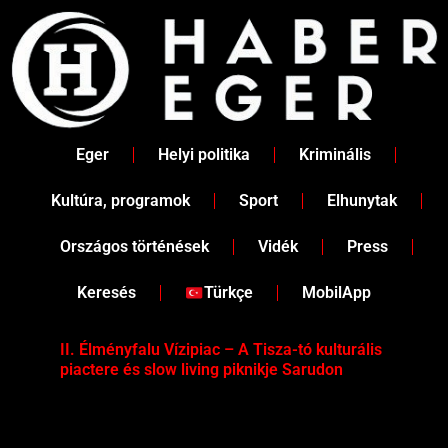
Skip
to
content
Eger
Helyi politika
Kriminális
Kultúra, programok
Sport
Elhunytak
Országos történések
Vidék
Press
Keresés
Türkçe
MobilApp
II. Élményfalu Vízipiac – A Tisza-tó kulturális
Tév
piactere és slow living piknikje Sarudon
víz
Tel