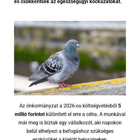
és csökkentsék az egészségügyi kockázatokat.
Az önkormányzat a 2026-os költségvetésből
5
millió forintot
különített el erre a célra. A munkával
már meg is bíztak egy vállalkozót, aki napokon
belül elhelyezi a befogáshoz szükséges
eszközöket a kijelölt helyszíneken.