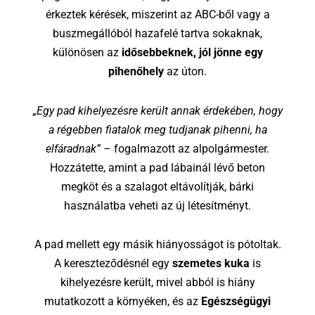
érkeztek kérések, miszerint az ABC-ből vagy a
buszmegállóból hazafelé tartva sokaknak,
különösen az
idősebbeknek, jól jönne egy
pihenőhely
az úton.
„Egy pad kihelyezésre került annak érdekében, hogy
a régebben fiatalok meg tudjanak pihenni, ha
elfáradnak”
– fogalmazott az alpolgármester.
Hozzátette, amint a pad lábainál lévő beton
megköt és a szalagot eltávolítják, bárki
használatba veheti az új létesítményt.
A pad mellett egy másik hiányosságot is pótoltak.
A kereszteződésnél egy
szemetes kuka
is
kihelyezésre került, mivel abból is hiány
mutatkozott a környéken, és az
Egészségügyi