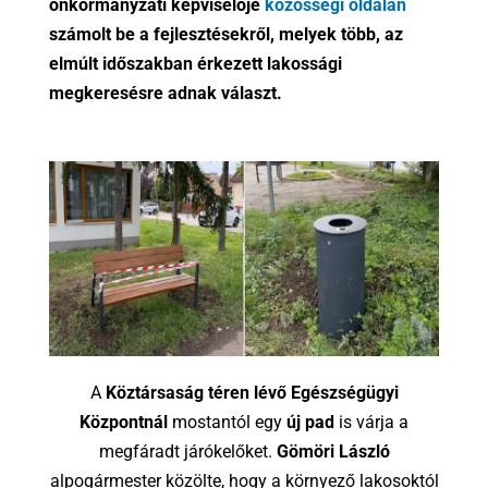
önkormányzati képviselője
közösségi oldalán
számolt be a fejlesztésekről, melyek több, az
elmúlt időszakban érkezett lakossági
megkeresésre adnak választ.
A
Köztársaság téren lévő Egészségügyi
Központnál
mostantól egy
új pad
is várja a
megfáradt járókelőket.
Gömöri László
alpogármester közölte, hogy a környező lakosoktól