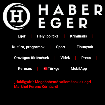
Skip
to
content
Eger
Helyi politika
Kriminális
Kultúra, programok
Sport
Elhunytak
Országos történések
Vidék
Press
Keresés
Türkçe
MobilApp
„Halálgyár”: Megdöbbentő vallomások az egri
Hús
Markhot Ferenc Kórházról
az 