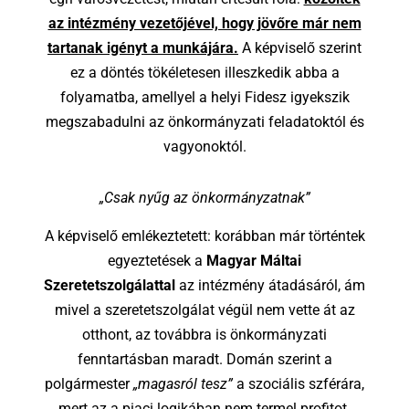
az intézmény vezetőjével, hogy jövőre már nem
tartanak igényt a munkájára.
A képviselő szerint
ez a döntés tökéletesen illeszkedik abba a
folyamatba, amellyel a helyi Fidesz igyekszik
megszabadulni az önkormányzati feladatoktól és
vagyonoktól.
„Csak nyűg az önkormányzatnak”
A képviselő emlékeztetett: korábban már történtek
egyeztetések a
Magyar Máltai
Szeretetszolgálattal
az intézmény átadásáról, ám
mivel a szeretetszolgálat végül nem vette át az
otthont, az továbbra is önkormányzati
fenntartásban maradt. Domán szerint a
polgármester
„magasról tesz”
a szociális szférára,
mert az a piaci logikában nem termel profitot.