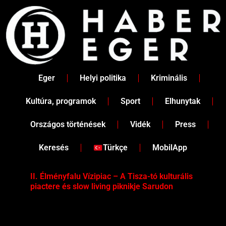
Skip
to
content
Eger
Helyi politika
Kriminális
Kultúra, programok
Sport
Elhunytak
Országos történések
Vidék
Press
Keresés
Türkçe
MobilApp
II. Élményfalu Vízipiac – A Tisza-tó kulturális
Tév
piactere és slow living piknikje Sarudon
víz
Tel