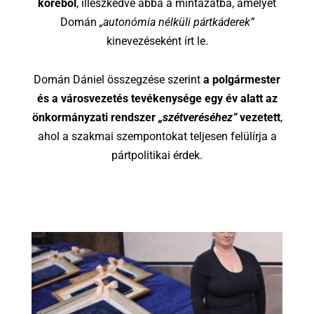
köréből
, illeszkedve abba a mintázatba, amelyet
Domán
„autonómia nélküli pártkáderek”
kinevezéseként írt le.
Domán Dániel összegzése szerint
a polgármester
és a városvezetés tevékenysége egy év alatt az
önkormányzati rendszer
„szétveréséhez”
vezetett
,
ahol a szakmai szempontokat teljesen felülírja a
pártpolitikai érdek.