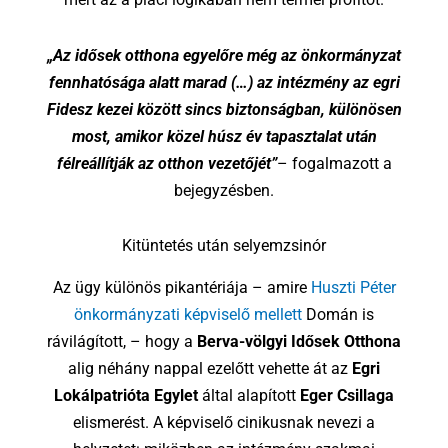
„Az idősek otthona egyelőre még az önkormányzat
fennhatósága alatt marad (…) az intézmény az egri
Fidesz kezei között sincs biztonságban, különösen
most, amikor közel húsz év tapasztalat után
félreállítják az otthon vezetőjét”
– fogalmazott a
bejegyzésben.
Kitüntetés után selyemzsinór
Az ügy különös pikantériája – amire
Huszti Péter
önkormányzati képviselő mellett
Domán is
rávilágított, – hogy a
Berva-völgyi Idősek Otthona
alig néhány nappal ezelőtt vehette át az
Egri
Lokálpatrióta Egylet
által alapított
Eger Csillaga
elismerést. A képviselő cinikusnak nevezi a