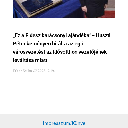
„Ez a Fidesz karácsonyi ajándéka”– Huszti
Péter keményen bírálta az egri
városvezetést az idősotthon vezetőjének
leváltása miatt
Etkar Selim
2025.12.19.
Impresszum/Künye