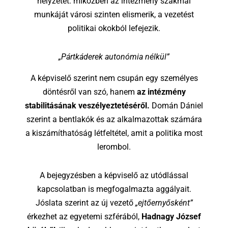
helyzetet: miközben az intézmény szakmai
munkáját városi szinten elismerik, a vezetést
politikai okokból lefejezik.
„Pártkáderek autonómia nélkül”
A képviselő szerint nem csupán egy személyes
döntésről van szó, hanem
az intézmény
stabilitásának veszélyeztetéséről.
Domán Dániel
szerint a bentlakók és az alkalmazottak számára
a kiszámíthatóság létfeltétel, amit a politika most
lerombol.
A bejegyzésben a képviselő az utódlással
kapcsolatban is megfogalmazta aggályait.
Jóslata szerint az új vezető
„ejtőernyősként”
érkezhet az egyetemi szférából,
Hadnagy József