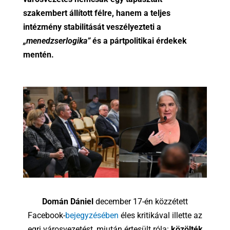
szakembert állított félre, hanem a teljes
intézmény stabilitását veszélyezteti a
„menedzserlogika”
és a pártpolitikai érdekek
mentén.
Domán Dániel
december 17-én közzétett
Facebook-
bejegyzésében
éles kritikával illette az
egri városvezetést, miután értesült róla:
közölték