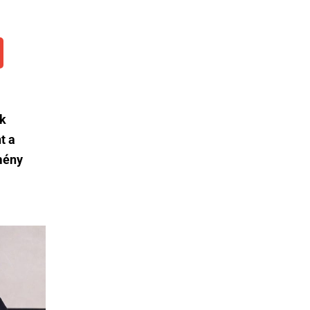
ek
t a
mény