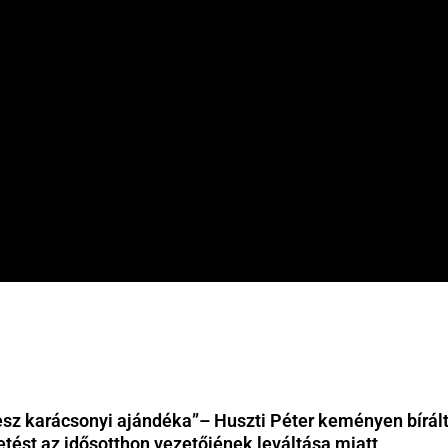
esz karácsonyi ajándéka”– Huszti Péter keményen bírált
tést az idősotthon vezetőjének leváltása miatt