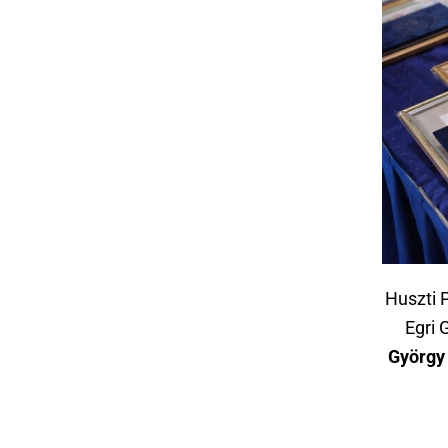
Huszti P
Egri 
György