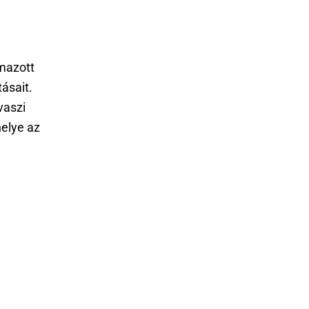
lmazott
ásait.
vaszi
helye az