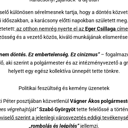
selő különösen sérelmesnek tartja, hogy a döntés közvet
i időszakban, a karácsony előtti napokban született meg.
tetett:
az otthon nemrég nyerte el az
Eger Csillaga
címe
zösség és a vezető közös, kiváló munkájának elismerése 
 nem döntés. Ez embertelenség. Ez cinizmus”
– fogalmazo
lő, aki szerint a polgármester és az intézményvezető a gr
helyett egy egész kollektíva ünnepét tette tönkre.
Politikai feszültség és kemény üzenetek
i Péter posztjában közvetlenül
Vágner Ákos polgármest
es végrehajtóját”
Szabó Györgyöt
tette felelőssé a történ
viselő szerint a jelenlegi városvezetés eddigi tevékenys
„rombolás és leépítés”
jellemzi.