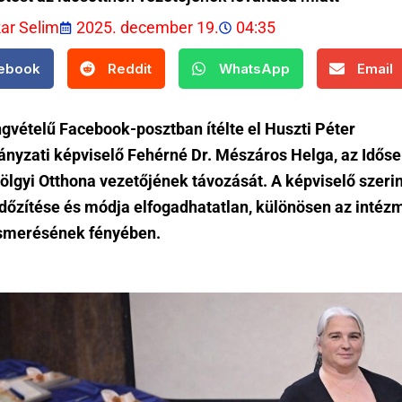
kar Selim
2025. december 19.
04:35
ebook
Reddit
WhatsApp
Email
gvételű Facebook-posztban ítélte el Huszti Péter
nyzati képviselő Fehérné Dr. Mészáros Helga, az Idős
lgyi Otthona vezetőjének távozását. A képviselő szerin
időzítése és módja elfogadhatatlan, különösen az intéz
lismerésének fényében.