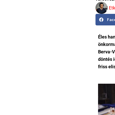
Et
Fac
Éles han
önkormá
Berva-Vö
döntés 
friss e