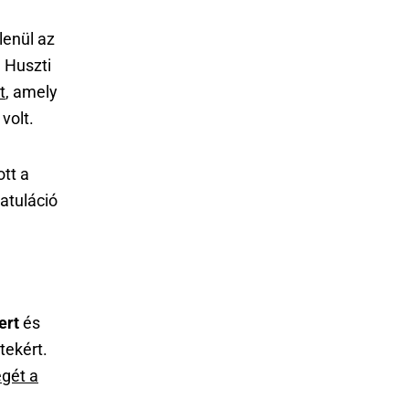
lenül az
 Huszti
t
, amely
volt.
tt a
atuláció
ert
és
tekért.
égét a