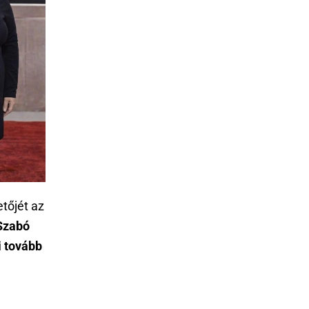
etőjét az
Szabó
i tovább