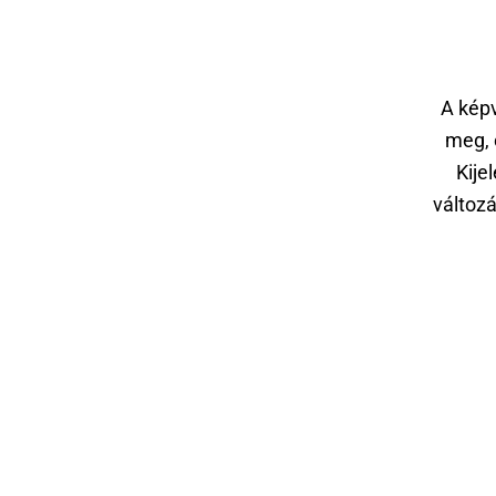
A képv
meg, 
Kije
változá