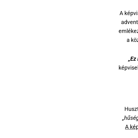
A képvi
advent
emlékez
a kö
„Ez
képvise
Huszt
„hűség
A kép