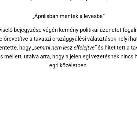
„Áprilisban mentek a levesbe”
iselő bejegyzése végén kemény politikai üzenetet foga
előrevetítve a tavaszi országgyűlési választások helyi hat
lentette, hogy
„semmi nem lesz elfelejtve”
és hitet tett a ta
s mellett, utalva arra, hogy a jelenlegi vezetésnek nincs 
egri közéletben.