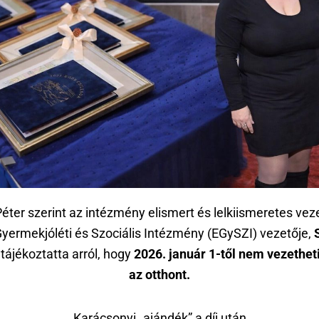
éter szerint az intézmény elismert és lelkiismeretes vez
Gyermekjóléti és Szociális Intézmény (EGySZI) vezetője,
tájékoztatta arról, hogy
2026. január 1-től nem vezethet
az otthont.
Karácsonyi „ajándék” a díj után