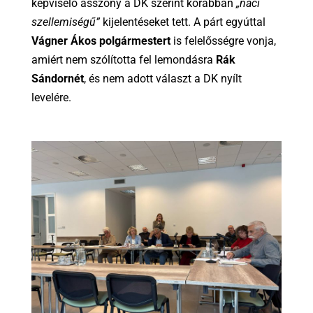
képviselő asszony a DK szerint korábban
„náci
szellemiségű”
kijelentéseket tett. A párt egyúttal
Vágner Ákos polgármestert
is felelősségre vonja,
amiért nem szólította fel lemondásra
Rák
Sándornét
, és nem adott választ a DK nyílt
levelére.