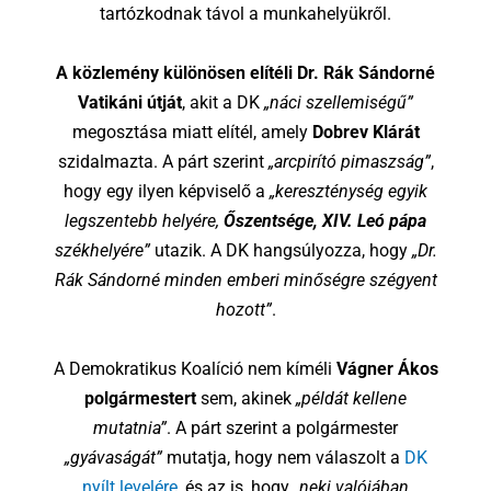
tartózkodnak távol a munkahelyükről.
A közlemény különösen elítéli Dr. Rák Sándorné
Vatikáni útját
, akit a DK
„náci szellemiségű”
megosztása miatt elítél, amely
Dobrev Klárát
szidalmazta. A párt szerint
„arcpirító pimaszság”
,
hogy egy ilyen képviselő a
„kereszténység egyik
legszentebb helyére,
Őszentsége, XIV. Leó pápa
székhelyére”
utazik. A DK hangsúlyozza, hogy
„Dr.
Rák Sándorné minden emberi minőségre szégyent
hozott”
.
A Demokratikus Koalíció nem kíméli
Vágner Ákos
polgármestert
sem, akinek
„példát kellene
mutatnia”
. A párt szerint a polgármester
„gyávaságát”
mutatja, hogy nem válaszolt a
DK
nyílt levelére
, és az is, hogy
„neki valójában