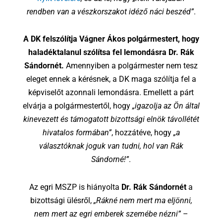
rendben van a vészkorszakot idéző náci beszéd”
.
A DK felszólítja Vágner Ákos polgármestert, hogy
haladéktalanul szólítsa fel lemondásra Dr. Rák
Sándornét.
Amennyiben a polgármester nem tesz
eleget ennek a kérésnek, a DK maga szólítja fel a
képviselőt azonnali lemondásra. Emellett a párt
elvárja a polgármestertől, hogy
„igazolja az Ön által
kinevezett és támogatott bizottsági elnök távollétét
hivatalos formában”
, hozzátéve, hogy
„a
választóknak joguk van tudni, hol van Rák
Sándorné!”
.
Az egri MSZP is hiányolta
Dr. Rák Sándornét
a
bizottsági ülésről,
„Rákné nem mert ma eljönni,
nem mert az egri emberek szemébe nézni”
–