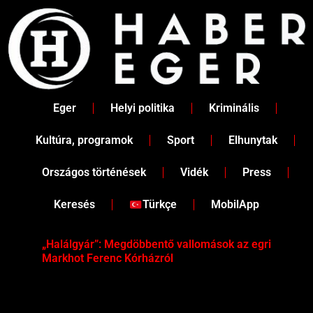
Skip
to
content
Eger
Helyi politika
Kriminális
Kultúra, programok
Sport
Elhunytak
Országos történések
Vidék
Press
Keresés
Türkçe
MobilApp
„Halálgyár”: Megdöbbentő vallomások az egri
Hús
Markhot Ferenc Kórházról
az 