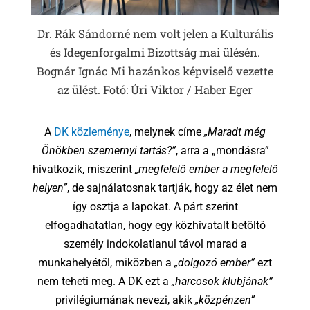
Dr. Rák Sándorné nem volt jelen a Kulturális
és Idegenforgalmi Bizottság mai ülésén.
Bognár Ignác Mi hazánkos képviselő vezette
az ülést. Fotó: Úri Viktor / Haber Eger
A
DK közleménye
, melynek címe
„Maradt még
Önökben szemernyi tartás?”
, arra a „mondásra”
hivatkozik, miszerint
„megfelelő ember a megfelelő
helyen”
, de sajnálatosnak tartják, hogy az élet nem
így osztja a lapokat. A párt szerint
elfogadhatatlan, hogy egy közhivatalt betöltő
személy indokolatlanul távol marad a
munkahelyétől, miközben a
„dolgozó ember”
ezt
nem teheti meg. A DK ezt a
„harcosok klubjának”
privilégiumának nevezi, akik
„közpénzen”