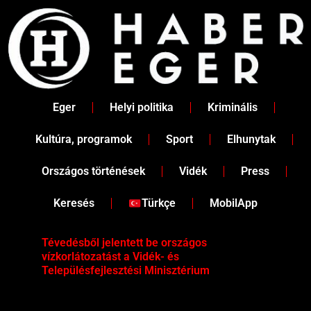
Skip
to
content
Eger
Helyi politika
Kriminális
Kultúra, programok
Sport
Elhunytak
Országos történések
Vidék
Press
Keresés
Türkçe
MobilApp
Tévedésből jelentett be országos
Ene
vízkorlátozatást a Vidék- és
fén
Településfejlesztési Minisztérium
kor