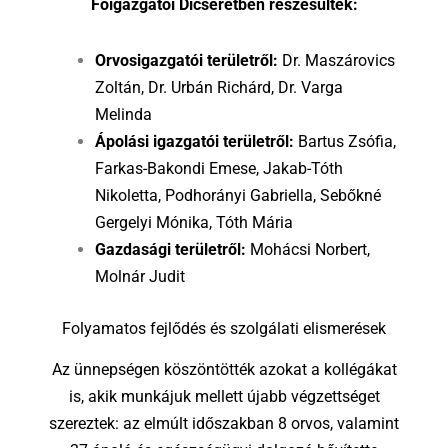
Főigazgatói Dicséretben részesültek:
Orvosigazgatói területről:
Dr. Maszárovics
Zoltán, Dr. Urbán Richárd, Dr. Varga
Melinda
Ápolási igazgatói területről:
Bartus Zsófia,
Farkas-Bakondi Emese, Jakab-Tóth
Nikoletta, Podhorányi Gabriella, Sebőkné
Gergelyi Mónika, Tóth Mária
Gazdasági területről:
Mohácsi Norbert,
Molnár Judit
Folyamatos fejlődés és szolgálati elismerések
Az ünnepségen köszöntötték azokat a kollégákat
is, akik munkájuk mellett újabb végzettséget
szereztek: az elmúlt időszakban 8 orvos, valamint