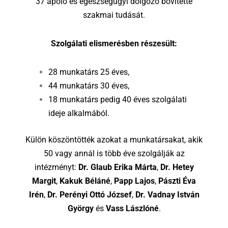
37 ápoló és egészségügyi dolgozó bővítette
szakmai tudását.
Szolgálati elismerésben részesült:
28 munkatárs 25 éves,
44 munkatárs 30 éves,
18 munkatárs pedig 40 éves szolgálati
ideje alkalmából.
Külön köszöntötték azokat a munkatársakat, akik
50 vagy annál is több éve szolgálják az
intézményt:
Dr. Glaub Erika Márta
,
Dr. Hetey
Margit
,
Kakuk Béláné
,
Papp Lajos
,
Pászti Éva
Irén
,
Dr. Perényi Ottó József
,
Dr. Vadnay István
György
és
Vass Lászlóné
.