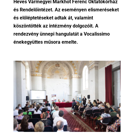
Heves Vármegyei Markhot Ferenc Oktatókórház
és Rendelőintézet. Az eseményen elismeréseket
és előléptetéseket adtak át, valamint
köszöntötték az intézmény dolgozóit. A
rendezvény ünnepi hangulatát a Vocalissimo
énekegyüttes műsora emelte.