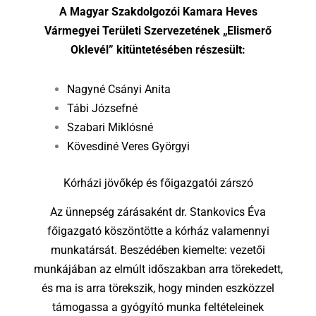
A Magyar Szakdolgozói Kamara Heves
Vármegyei Területi Szervezetének „Elismerő
Oklevél” kitüntetésében részesült:
Nagyné Csányi Anita
Tábi Józsefné
Szabari Miklósné
Kövesdiné Veres Györgyi
Kórházi jövőkép és főigazgatói zárszó
Az ünnepség zárásaként dr. Stankovics Éva
főigazgató köszöntötte a kórház valamennyi
munkatársát. Beszédében kiemelte: vezetői
munkájában az elmúlt időszakban arra törekedett,
és ma is arra törekszik, hogy minden eszközzel
támogassa a gyógyító munka feltételeinek