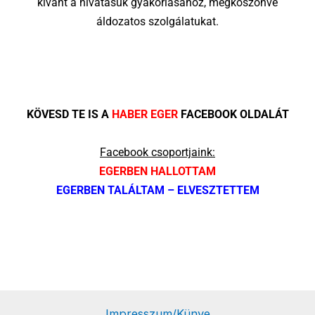
kívánt a hivatásuk gyakorlásához, megköszönve
áldozatos szolgálatukat.
KÖVESD TE IS A
HABER EGER
FACEBOOK OLDALÁT
Facebook csoportjaink:
EGERBEN HALLOTTAM
EGERBEN TALÁLTAM – ELVESZTETTEM
Impresszum/Künye