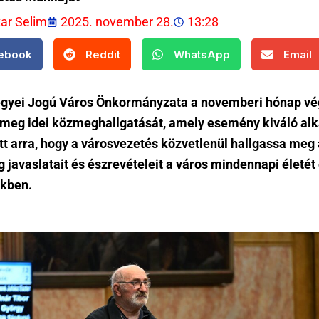
kar Selim
2025. november 28.
13:28
ebook
Reddit
WhatsApp
Email
gyei Jogú Város Önkormányzata a novemberi hónap v
a meg idei közmeghallgatását, amely esemény kiváló al
tt arra, hogy a városvezetés közvetlenül hallgassa meg 
 javaslatait és észrevételeit a város mindennapi életét 
kben.