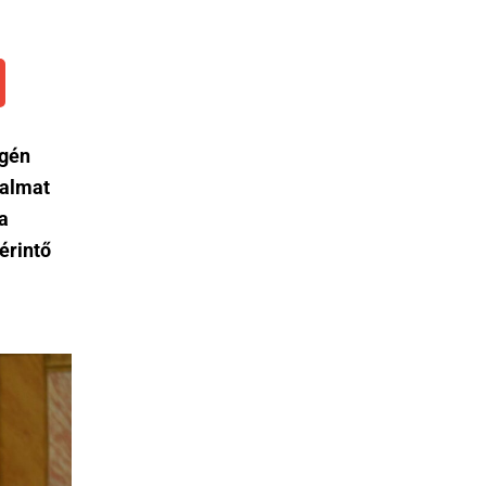
égén
kalmat
a
érintő