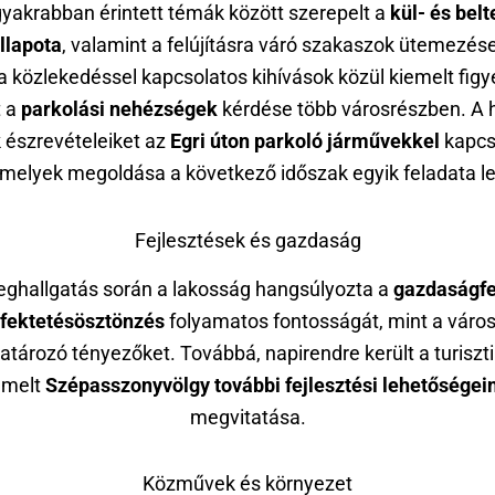
gyakrabban érintett témák között szerepelt a
kül- és belt
llapota
, valamint a felújításra váró szakaszok ütemezés
 a közlekedéssel kapcsolatos kihívások közül kiemelt fig
t a
parkolási nehézségek
kérdése több városrészben. A h
k észrevételeiket az
Egri úton parkoló járművekkel
kapcs
 amelyek megoldása a következő időszak egyik feladata le
Fejlesztések és gazdaság
ghallgatás során a lakosság hangsúlyozta a
gazdaságfe
efektetésösztönzés
folyamatos fontosságát, mint a város
tározó tényezőket. Továbbá, napirendre került a turiszti
emelt
Szépasszonyvölgy további fejlesztési lehetőségei
megvitatása.
Közművek és környezet