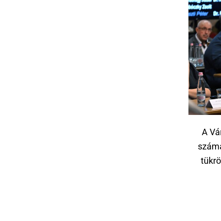
A Vá
számá
tükrö