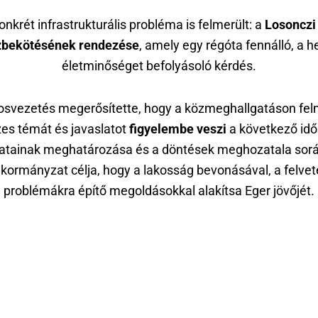
onkrét infrastrukturális probléma is felmerült: a
Losonczi
zbekötésének rendezése
, amely egy régóta fennálló, a he
életminőséget befolyásoló kérdés.
osvezetés megerősítette, hogy a közmeghallgatáson fel
es témát és javaslatot
figyelembe veszi
a következő id
datainak meghatározása és a döntések meghozatala sorá
kormányzat célja, hogy a lakosság bevonásával, a felvet
problémákra építő megoldásokkal alakítsa Eger jövőjét.