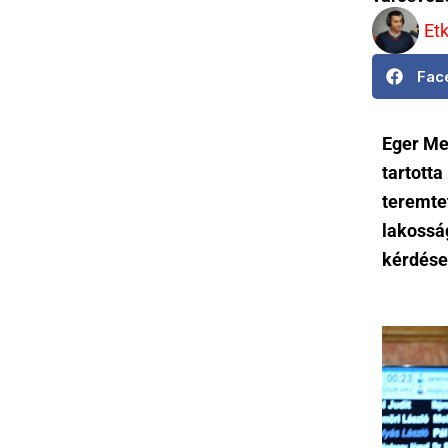
Et
Fac
Eger Me
tartott
teremte
lakosság
kérdése