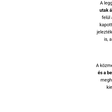
A leg
utak á
felül
kapot
jelezté
is,
A közme
és a b
megha
ki