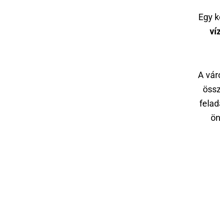
Egy k
ví
A vár
össz
fela
ön