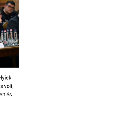
lyiek
 volt,
eit és