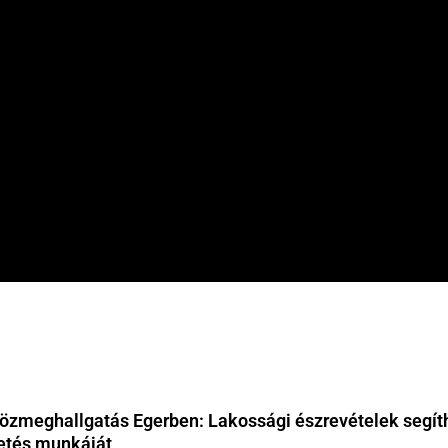
özmeghallgatás Egerben: Lakossági észrevételek segíth
etés munkáját