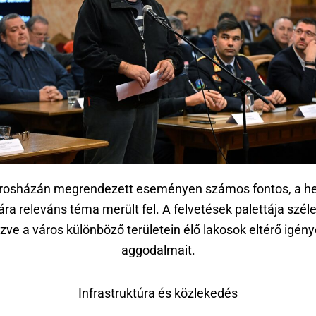
rosházán megrendezett eseményen számos fontos, a he
ra releváns téma merült fel. A felvetések palettája széles
zve a város különböző területein élő lakosok eltérő igény
aggodalmait.
Infrastruktúra és közlekedés