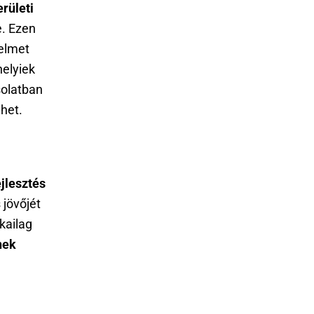
erületi
e. Ezen
yelmet
elyiek
olatban
het.
jlesztés
 jövőjét
kailag
nek