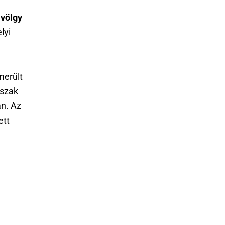
 völgy
lyi
merült
őszak
n. Az
ett