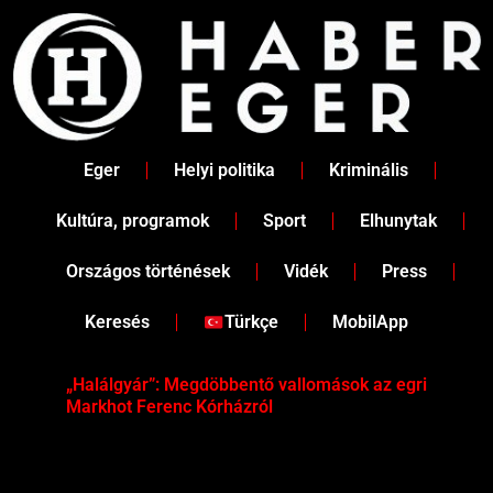
Skip
to
content
Eger
Helyi politika
Kriminális
Kultúra, programok
Sport
Elhunytak
Országos történések
Vidék
Press
Keresés
Türkçe
MobilApp
„Halálgyár”: Megdöbbentő vallomások az egri
Hús
Markhot Ferenc Kórházról
az 