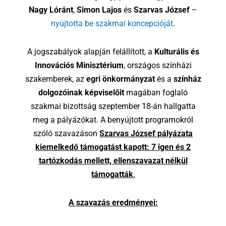
Nagy Lóránt
,
Simon Lajos
és
Szarvas József
–
nyújtotta be szakmai koncepcióját
.
A jogszabályok alapján felállított, a
Kulturális és
Innovációs Minisztérium
, országos színházi
szakemberek, az
egri önkormányzat
és a
színház
dolgozóinak képviselőit
magában foglaló
szakmai bizottság szeptember 18-án hallgatta
meg a pályázókat. A benyújtott programokról
szóló szavazáson
Szarvas József pályázata
kiemelkedő támogatást kapott: 7 igen és 2
tartózkodás mellett, ellenszavazat nélkül
támogatták
.
A szavazás eredményei: