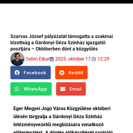
Szarvas József pályázatát támogatta a szakmai
bizottság a Gárdonyi Géza Színház igazgatói
posztjára – Októberben dönt a közgyűlés
Selim Etkar
2025. október 17.
12:29
Facebook
Reddit
WhatsApp
Email
Eger Megyei Jogú Város Közgyűlése októberi
ülésén tárgyalja a Gárdonyi Géza Színház
intézményvezetői megbízására vonatkozó
előterjesztést. A döntés előkészítését szolgáló