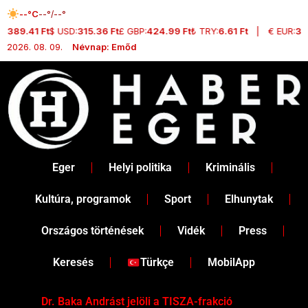
Skip
--°C
--°/--°
to
:
389.41 Ft
$ USD:
315.36 Ft
£ GBP:
424.99 Ft
₺ TRY:
6.61 Ft
|
€ EUR:
364
content
2026. 08. 09.
Névnap: Emőd
Eger
Helyi politika
Kriminális
Kultúra, programok
Sport
Elhunytak
Országos történések
Vidék
Press
Keresés
Türkçe
MobilApp
Dr. Baka Andrást jelöli a TISZA-frakció
„Ha