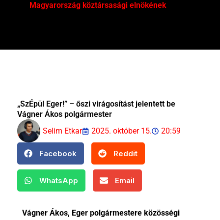
Magyarország köztársasági elnökének
Mar
„SzÉpül Eger!” – őszi virágosítást jelentett be
Vágner Ákos polgármester
Selim Etkar
2025. október 15.
20:59
Facebook
Reddit
WhatsApp
Email
Vágner Ákos, Eger polgármestere közösségi