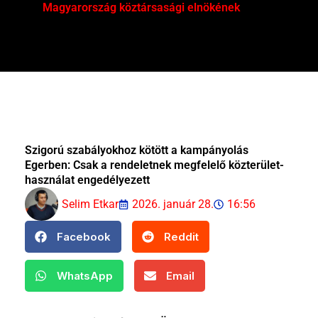
Magyarország köztársasági elnökének
Mar
Szigorú szabályokhoz kötött a kampányolás
Egerben: Csak a rendeletnek megfelelő közterület-
használat engedélyezett
Selim Etkar
2026. január 28.
16:56
Facebook
Reddit
WhatsApp
Email