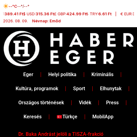
Skip
--°C
--°/--°
to
F:
389.41 Ft
$ USD:
315.36 Ft
£ GBP:
424.99 Ft
₺ TRY:
6.61 Ft
|
€ EUR:
36
content
2026. 08. 09.
Névnap: Emőd
Eger
Helyi politika
Kriminális
Kultúra, programok
Sport
Elhunytak
Országos történések
Vidék
Press
Keresés
Türkçe
MobilApp
Dr. Baka Andrást jelöli a TISZA-frakció
„Ha