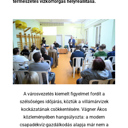
természetes vízkörforgás helyreállítása.
A városvezetés kiemelt figyelmet fordít a
szélsőséges időjárás, köztük a villámárvizek
kockázatának csökkentésére. Vágner Ákos
közleményében hangsúlyozta: a modern
csapadékvíz-gazdálkodás alapja már nem a