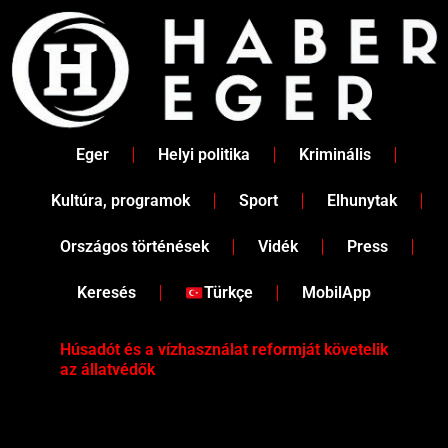
Skip
to
content
Eger
Helyi politika
Kriminális
Kultúra, programok
Sport
Elhunytak
Országos történések
Vidék
Press
Keresés
Türkçe
MobilApp
Húsadót és a vízhasználat reformját követelik
Két
az állatvédők
Köz
iga