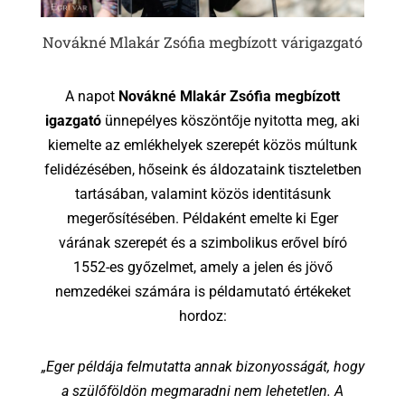
Novákné Mlakár Zsófia megbízott várigazgató
A napot
Novákné Mlakár Zsófia megbízott
igazgató
ünnepélyes köszöntője nyitotta meg, aki
kiemelte az emlékhelyek szerepét közös múltunk
felidézésében, hőseink és áldozataink tiszteletben
tartásában, valamint közös identitásunk
megerősítésében. Példaként emelte ki Eger
várának szerepét és a szimbolikus erővel bíró
1552-es győzelmet, amely a jelen és jövő
nemzedékei számára is példamutató értékeket
hordoz:
„Eger példája felmutatta annak bizonyosságát, hogy
a szülőföldön megmaradni nem lehetetlen. A