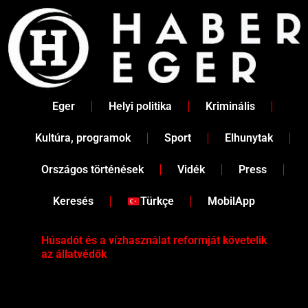
Skip
to
content
Eger
Helyi politika
Kriminális
Kultúra, programok
Sport
Elhunytak
Országos történések
Vidék
Press
Keresés
Türkçe
MobilApp
Húsadót és a vízhasználat reformját követelik
Két
az állatvédők
Köz
iga