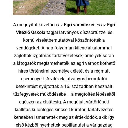
A megnyitót követően az
Egri vár vitézei
és az
Egri
Vitézlő Oskola
tagjai látványos díszsortűzzel és
korhű viseletbemutatóval köszöntötték a
vendégeket. A nap folyamán kilenc alkalommal
zajlottak izgalmas tárlatvezetések, amelyek során
a látogatók megismerhették az egri várhoz köthető
híres történelmi személyek életét és a régmúlt
eseményeit. A vitézek látványos bemutatói
betekintést nyújtottak a 16. században használt
tűzfegyverek működésébe – a megtöltés lépéseitől
egészen az elsütésig. A megújult vártörténeti
kiállítás különleges kincseit kurátori tárlatvezetés
keretében ismerhették meg az érdeklődők, akik így
első kézből nyerhettek bepillantást a vár gazdag