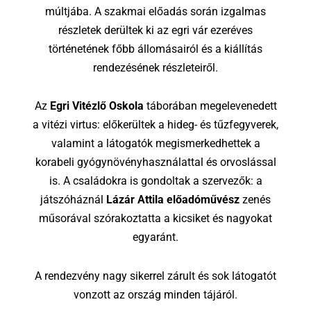
múltjába. A szakmai előadás során izgalmas
részletek derültek ki az egri vár ezeréves
történetének főbb állomásairól és a kiállítás
rendezésének részleteiről.
Az
Egri Vitézlő Oskola
táborában megelevenedett
a vitézi virtus: előkerültek a hideg- és tűzfegyverek,
valamint a látogatók megismerkedhettek a
korabeli gyógynövényhasználattal és orvoslással
is. A családokra is gondoltak a szervezők: a
játszóháznál
Lázár Attila előadóművész
zenés
műsorával szórakoztatta a kicsiket és nagyokat
egyaránt.
A rendezvény nagy sikerrel zárult és sok látogatót
vonzott az ország minden tájáról.