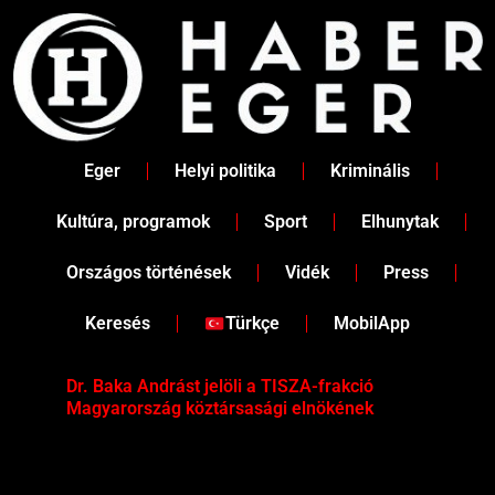
Skip
to
content
Eger
Helyi politika
Kriminális
Kultúra, programok
Sport
Elhunytak
Országos történések
Vidék
Press
Keresés
Türkçe
MobilApp
Dr. Baka Andrást jelöli a TISZA-frakció
„Ha
Magyarország köztársasági elnökének
Mar