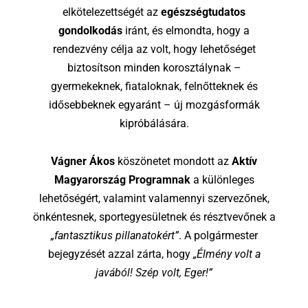
elkötelezettségét az
egészségtudatos
gondolkodás
iránt, és elmondta, hogy a
rendezvény célja az volt, hogy lehetőséget
biztosítson minden korosztálynak –
gyermekeknek, fiataloknak, felnőtteknek és
idősebbeknek egyaránt – új mozgásformák
kipróbálására.
Vágner Ákos
köszönetet mondott az
Aktív
Magyarország Programnak
a különleges
lehetőségért, valamint valamennyi szervezőnek,
önkéntesnek, sportegyesületnek és résztvevőnek a
„fantasztikus pillanatokért”
. A polgármester
bejegyzését azzal zárta, hogy
„Élmény volt a
javából! Szép volt, Eger!”