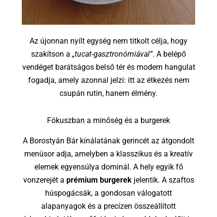
Az újonnan nyílt egység nem titkolt célja, hogy
szakítson a
„tucat-gasztronómiával”
. A belépő
vendéget barátságos belső tér és modern hangulat
fogadja, amely azonnal jelzi: itt az étkezés nem
csupán rutin, hanem élmény.
Fókuszban a minőség és a burgerek
A Borostyán Bár kínálatának gerincét az átgondolt
menüsor adja, amelyben a klasszikus és a kreatív
elemek egyensúlya dominál. A hely egyik fő
vonzerejét a
prémium burgerek
jelentik. A szaftos
húspogácsák, a gondosan válogatott
alapanyagok és a precízen összeállított