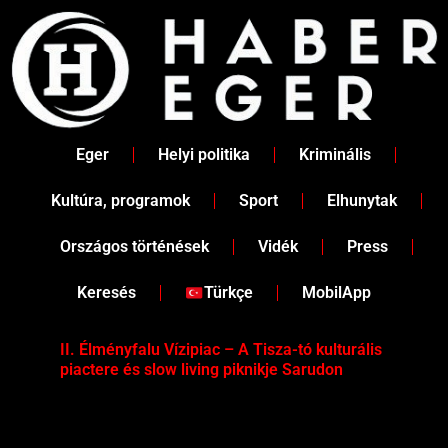
Skip
to
content
Eger
Helyi politika
Kriminális
Kultúra, programok
Sport
Elhunytak
Országos történések
Vidék
Press
Keresés
Türkçe
MobilApp
II. Élményfalu Vízipiac – A Tisza-tó kulturális
Tév
piactere és slow living piknikje Sarudon
víz
Tel