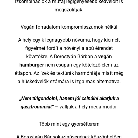
ízkombinációk a műfaj legigényesebb kedvelőit is
megszólítják.
Vegán forradalom kompromisszumok nélkül
A hely egyik legnagyobb nóvuma, hogy kiemelt
figyelmet fordít a növényi alapú étrendet
követőkre. A Borostyán Bárban a
vegán
hamburger
nem csupán egy kötelező elem az
étlapon. Az ízek és textúrák harmóniája miatt még
a húskedvelők számára is izgalmas alternatíva.
„Nem túlgondolni, hanem jól csinálni akarjuk a
gasztronómiát”
– vallják a hely megálmodói.
Több mint egy gyorsétterem
A Borostyán Bár sokszínűségének köszönhetően