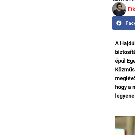
Et
Fac
A Hajdú
biztosí
épül Eg
Közműsz
meglévő 
hogy a 
legyenek