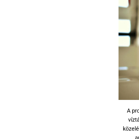
A pr
vízt
közelé
a