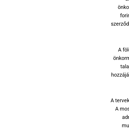
önko
for
szerződ
A fö
önkorm
tal
hozzájá
A terve
A most
adm
mu