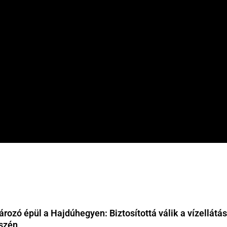
tározó épül a Hajdúhegyen: Biztosítottá válik a vízellátá
észén