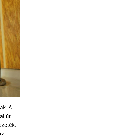
ak. A
ai út
ezeték,
Az