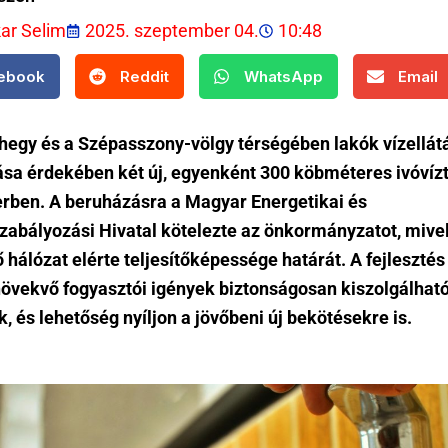
kar Selim
2025. szeptember 04.
10:48
ebook
Reddit
WhatsApp
Email
hegy és a Szépasszony-völgy térségében lakók vízellá
tása érdekében két új, egyenként 300 köbméteres ivóvíz
erben. A beruházásra a Magyar Energetikai és
abályozási Hivatal kötelezte az önkormányzatot, mivel
hálózat elérte teljesítőképessége határát. A fejlesztés 
növekvő fogyasztói igények biztonságosan kiszolgálhat
, és lehetőség nyíljon a jövőbeni új bekötésekre is.