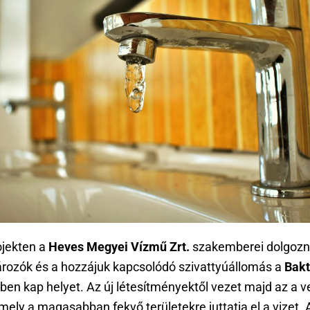
ojekten a
Heves Megyei Vízmű Zrt.
szakemberei dolgozn
ározók és a hozzájuk kapcsolódó szivattyúállomás a
Bakt
ben kap helyet. Az új létesítményektől vezet majd az a v
mely a magasabban fekvő területekre juttatja el a vizet. 