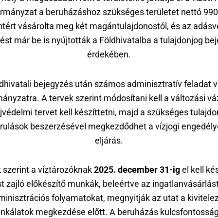
rmányzat a beruházáshoz szükséges területet nettó 990
intért vásárolta meg két magántulajdonostól, és az adásvé
ést már be is nyújtották a Földhivatalba a tulajdonjog be
érdekében.
ldhivatali bejegyzés után számos adminisztratív feladat v
ányzatra. A tervek szerint módosítani kell a változási váz
ajvédelmi tervet kell készíttetni, majd a szükséges tulajdo
rulások beszerzésével megkezdődhet a vízjogi engedély
eljárás.
k szerint a víztározóknak
2025. december 31-ig
el kell ké
 zajló előkészítő munkák, beleértve az ingatlanvásárlást
inisztrációs folyamatokat, megnyitják az utat a kivitele
nkálatok megkezdése előtt. A beruházás kulcsfontosság