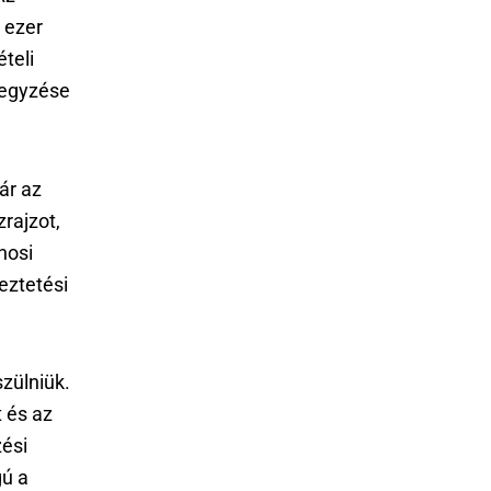
 ezer
teli
jegyzése
ár az
rajzot,
nosi
eztetési
szülniük.
 és az
zési
ú a