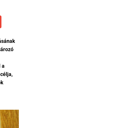
tásának
tározó
 a
célja,
ók