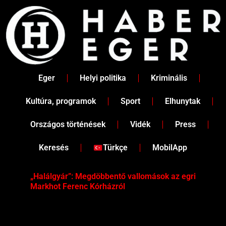
Skip
to
content
Eger
Helyi politika
Kriminális
Kultúra, programok
Sport
Elhunytak
Országos történések
Vidék
Press
Keresés
Türkçe
MobilApp
„Halálgyár”: Megdöbbentő vallomások az egri
Hús
Markhot Ferenc Kórházról
az 