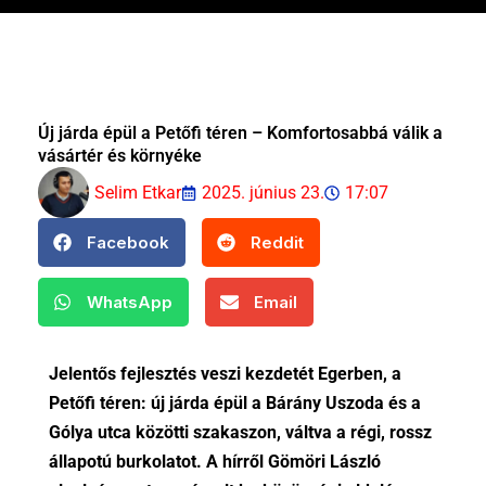
Új járda épül a Petőfi téren – Komfortosabbá válik a
vásártér és környéke
Selim Etkar
2025. június 23.
17:07
Facebook
Reddit
WhatsApp
Email
Jelentős fejlesztés veszi kezdetét Egerben, a
Petőfi téren: új járda épül a Bárány Uszoda és a
Gólya utca közötti szakaszon, váltva a régi, rossz
állapotú burkolatot. A hírről Gömöri László