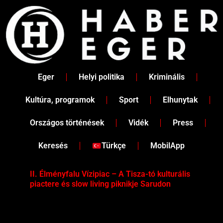
Skip
to
content
Eger
Helyi politika
Kriminális
Kultúra, programok
Sport
Elhunytak
Országos történések
Vidék
Press
Keresés
Türkçe
MobilApp
II. Élményfalu Vízipiac – A Tisza-tó kulturális
Tév
piactere és slow living piknikje Sarudon
víz
Tel