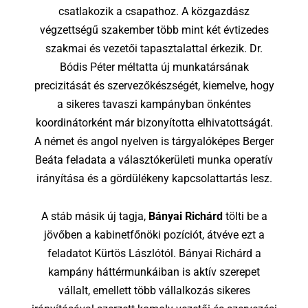
csatlakozik a csapathoz. A közgazdász
végzettségű szakember több mint két évtizedes
szakmai és vezetői tapasztalattal érkezik. Dr.
Bódis Péter méltatta új munkatársának
precizitását és szervezőkészségét, kiemelve, hogy
a sikeres tavaszi kampányban önkéntes
koordinátorként már bizonyította elhivatottságát.
A német és angol nyelven is tárgyalóképes Berger
Beáta feladata a választókerületi munka operatív
irányítása és a gördülékeny kapcsolattartás lesz.
A stáb másik új tagja,
Bányai Richárd
tölti be a
jövőben a kabinetfőnöki pozíciót, átvéve ezt a
feladatot Kürtös Lászlótól. Bányai Richárd a
kampány háttérmunkáiban is aktív szerepet
vállalt, emellett több vállalkozás sikeres