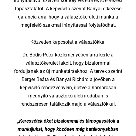
irányításával szerzett komoly vezetői és szervezési
tapasztalatot. A képviselő szerint Bányai érkezése
garancia arra, hogy a választókerületi munka a
megfelelő szakmai irányítással folytatódhat.
Közvetlen kapcsolat a választókkal
Dr. Bódis Péter közleményében arra kérte a
választókerület lakóit, hogy bizalommal
forduljanak az új munkatársakhoz. A tervek szerint
Berger Beáta és Bányai Richárd a jövőben a
képviselő rendezvényein, illetve a hamarosan
megnyíló választókerületi irodában is
rendszeresen találkozik majd a választókkal.
„Keressétek őket bizalommal és támogassátok a
munkájukat, hogy közösen még hatékonyabban