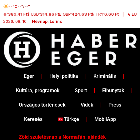
Skip
--°C
--°/--°
to
CHF:
389.41 Ft
$ USD:
314.86 Ft
£ GBP:
424.63 Ft
₺ TRY:
6.60 Ft
|
€ EUR:
content
2026. 08. 10.
Névnap: Lőrinc
Eger
Helyi politika
Kriminális
Kultúra, programok
Sport
Elhunytak
Országos történések
Vidék
Press
Keresés
Türkçe
MobilApp
Zöld születésnap a Normafán: ajándék
Dr.