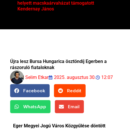
helyett macskaárvaházat támogatott
Mag
Kendernay János
Újra lesz Bursa Hungarica ösztöndíj Egerben a
rászoruló fiataloknak
Selim Etkar
2025. augusztus 30.
12:07
Facebook
Reddit
WhatsApp
Email
Eger Megyei Jogú Város Közgyűlése döntött