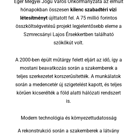
Eger Megyei Jogú Város Önkormányzata az elmúlt
hónapokban összesen
kilenc szabadtéri vízi
létesítményt
újíttatott fel. A 75 millió forintos
összköltségvetésű projekt legjelentősebb eleme a
Szmrecsányi Lajos Érsekkertben található
szökőkút volt.
A 2000-ben épült műtárgy felett eljárt az idő, így a
mostani beavatkozás során a szakemberek a
teljes szerkezetet korszerűsítették. A munkálatok
során a medencetér új szigetelést kapott, és teljes
körűen kicserélték a föld alatti hálózati rendszert
is.
Modern technológia és környezettudatosság
A rekonstrukció során a szakemberek a látvány