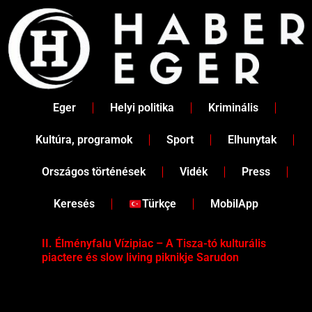
Skip
to
content
Eger
Helyi politika
Kriminális
Kultúra, programok
Sport
Elhunytak
Országos történések
Vidék
Press
Keresés
Türkçe
MobilApp
II. Élményfalu Vízipiac – A Tisza-tó kulturális
Tév
piactere és slow living piknikje Sarudon
víz
Tel