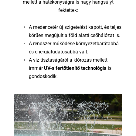
mellett a hatékonyságra is nagy hangsúlyt
fektettek:
A medencetér új szigetelést kapott, és teljes
körűen megújult a föld alatti csőhálózat is.
A rendszer működése környezetbarátabbá
és energiatudatosabbá vált.
A víz tisztaságáról a klórozás mellett
immár
UV-s fertőtlenítő technológia
is
gondoskodik.