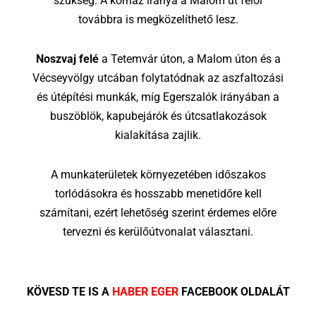
szükség. A kórház iránya a Malom út felől
továbbra is megközelíthető lesz.
Noszvaj felé
a Tetemvár úton, a Malom úton és a
Vécseyvölgy utcában folytatódnak az aszfaltozási
és útépítési munkák, míg Egerszalók irányában a
buszöblök, kapubejárók és útcsatlakozások
kialakítása zajlik.
A munkaterületek környezetében időszakos
torlódásokra és hosszabb menetidőre kell
számítani, ezért lehetőség szerint érdemes előre
tervezni és kerülőútvonalat választani.
KÖVESD TE IS A
HABER EGER
FACEBOOK OLDALÁT