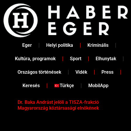
Skip
to
content
Eger
Helyi politika
Kriminális
Kultúra, programok
Sport
Elhunytak
Országos történések
Vidék
Press
Keresés
Türkçe
MobilApp
Dr. Baka Andrást jelöli a TISZA-frakció
„Ha
Magyarország köztársasági elnökének
Mar