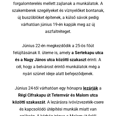
forgalomterelés mellett zajlanak a munkálatok. A
szakemberek szegélyeket és víznyelőket bontanak,
új buszöblöket építenek, a külső sávok pedig
várhatóan június 19-én kapják meg az új
aszfaltréteget.
Június 22-én megkezdődik a 25-ös főút
felújításának II. üteme is, amely
a Sertekapu utca
és a Nagy János utca közötti szakaszt
érinti. A
cél, hogy a belvárost érintő munkálatok még a
nyári szünet ideje alatt befejeződjenek.
Június 24-től várhatóan egy hónapra
lezárják
a
Régi Cifrakapu út Tetemvár és Malom utca
közötti szakaszát
. A lezárásra ivóvízvezeték-csere
és kapcsolódó útépítési munkák miatt van